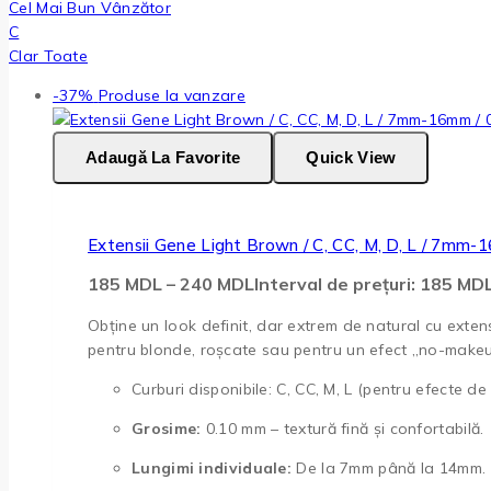
Cel Mai Bun Vânzător
C
Clar Toate
-37%
Produse la vanzare
Adaugă La Favorite
Quick View
Extensii Gene Light Brown / C, CC, M, D, L / 7mm-
185
MDL
–
240
MDL
Interval de prețuri: 185 M
Obține un look definit, dar extrem de natural cu exten
pentru blonde, roșcate sau pentru un efect „no-makeup
Curburi disponibile: C, CC, M, L (pentru efecte de la
Grosime:
0.10 mm – textură fină și confortabilă.
Lungimi individuale:
De la 7mm până la 14mm.