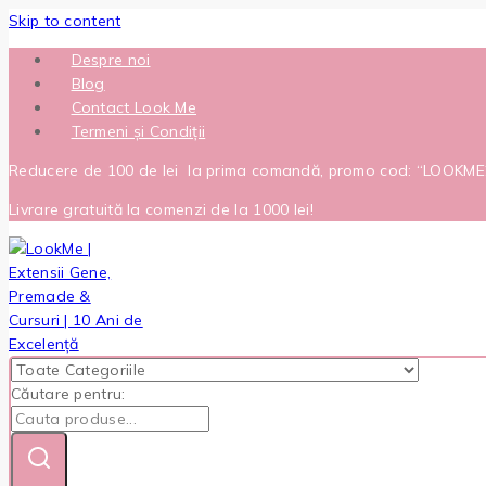
Skip to content
Despre noi
Blog
Contact Look Me
Termeni și Condiții
Reducere de 100 de lei la prima comandă, promo cod: “LOOKM
Livrare gratuită la comenzi de la 1000 lei!
Căutare pentru: