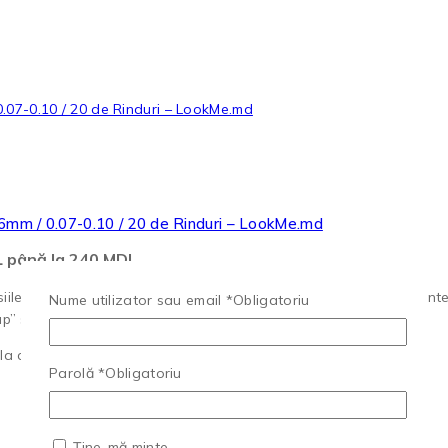
16mm / 0.07-0.10 / 20 de Rinduri – LookMe.md
DL până la 240 MDL
siile de gene maro din gama LookMe. Special create pentru clientel
Nume utilizator sau email
*
Obligatoriu
” sofisticat.
 clasic la lifting intens).
Parolă
*
Obligatoriu
Ține-mă minte