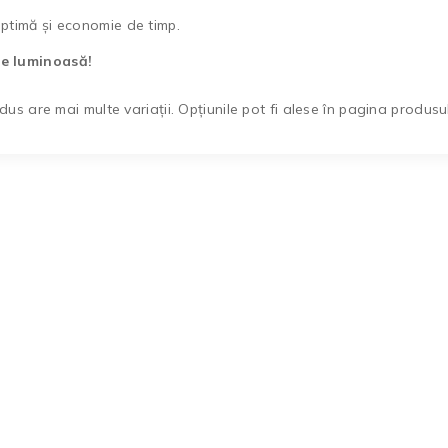
optimă și economie de timp.
re luminoasă!
us are mai multe variații. Opțiunile pot fi alese în pagina produsul