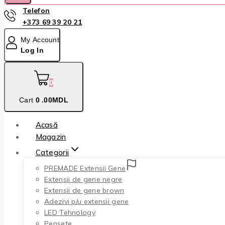
Telefon
+373 69 39 20 21
My Account
Log In
0
Cart
0
.00MDL
Acasă
Magazin
Categorii
PREMADE Extensii Gene
Extensii de gene negre
Extensii de gene brown
Adezivi p/u extensii gene
LED Tehnology
Pensete