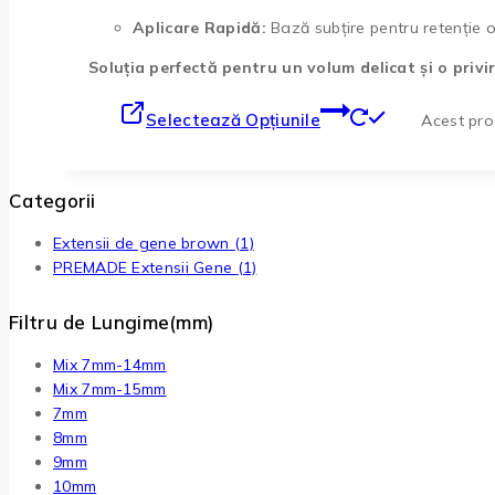
Aplicare Rapidă:
Bază subțire pentru retenție 
Soluția perfectă pentru un volum delicat și o privi
Selectează Opțiunile
Acest prod
Categorii
Extensii de gene brown
(1)
PREMADE Extensii Gene
(1)
Filtru de Lungime(mm)
Mix 7mm-14mm
Mix 7mm-15mm
7mm
8mm
9mm
10mm