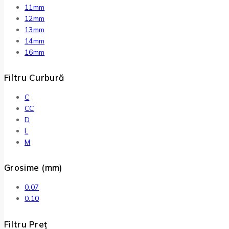
11mm
12mm
13mm
14mm
16mm
Filtru Curbură
C
CC
D
L
M
Grosime (mm)
0.07
0.10
Filtru Preț