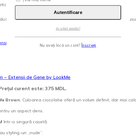
etice.
Autentificare
us are mai multe variații. Opțiunile pot fi alese în pagina produsul
Ai uitat parola?
Nu aveți încă un cont?
Înscrieți
m – Extensii de Gene by LookMe
Prețul curent este: 375 MDL.
Me Brown
. Culoarea ciocolatie oferă un volum definit, dar mai cald
entru un aspect dens.
M
într-o singură casetă.
u styling-uri „nude”.