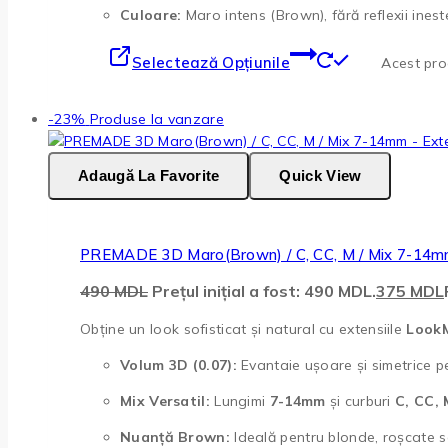
Culoare:
Maro intens (Brown), fără reflexii inest
Selectează Opțiunile
Acest prod
-23%
Produse la vanzare
Adaugă La Favorite
Quick View
PREMADE 3D Maro(Brown) / C, CC, M / Mix 7-14m
490
MDL
Prețul inițial a fost: 490 MDL.
375
MDL
Obține un look sofisticat și natural cu extensiile
Look
Volum 3D (0.07):
Evantaie ușoare și simetrice p
Mix Versatil:
Lungimi
7-14mm
și curburi
C, CC, 
Nuanță Brown:
Ideală pentru blonde, roșcate sa