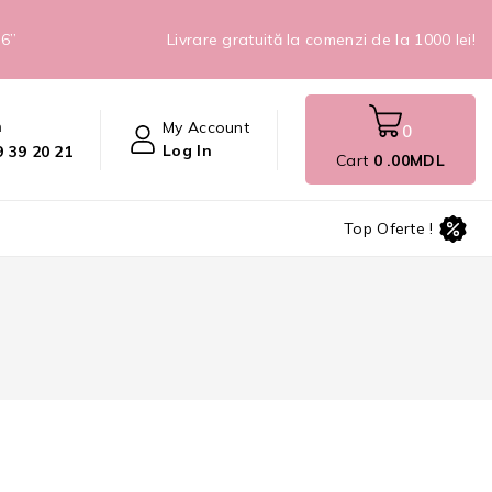
26”
Livrare gratuită la comenzi de la 1000 lei!
n
My Account
0
Log In
 39 20 21
Cart
0
.00MDL
Top Oferte !