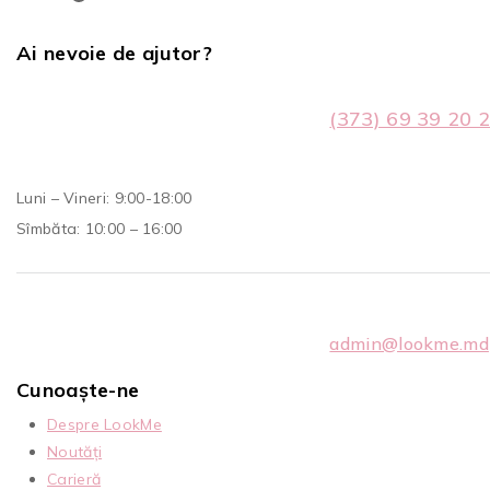
Ai nevoie de ajutor?
(373) 69 39 20 
Luni – Vineri: 9:00-18:00
Sîmbăta: 10:00 – 16:00
admin@lookme.md
Cunoaște-ne
Despre LookMe
Noutăți
Carieră