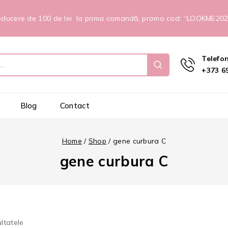
ducere de 100 de lei la prima comandă, promo cod: “LOOKME20
Telefo
+373 69
Blog
Contact
Home
/
Shop
/
gene curbura C
gene curbura C
ltatele