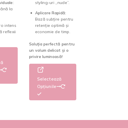
viduale:
styling-uri „nude”.
ână la
Aplicare Rapidă:
Bază subțire pentru
o intens
retenție optimă și
 reflexii
economie de timp.
Soluția perfectă pentru
un volum delicat și o
privire luminoasă!
ză
Selectează
Opțiunile