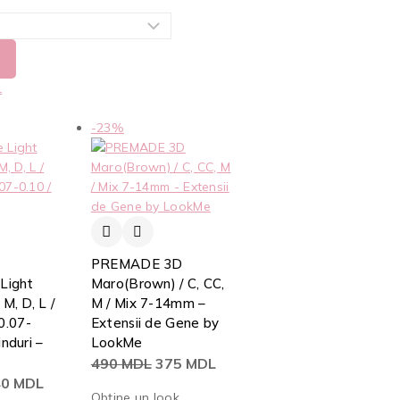
L
-23%
PREMADE 3D
 Light
Maro(Brown) / C, CC,
M, D, L /
M / Mix 7-14mm –
0.07-
Extensii de Gene by
induri –
LookMe
490
MDL
375
MDL
40
MDL
Obține un look