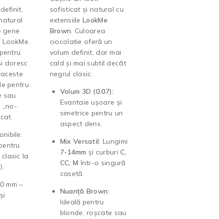
definit,
sofisticat și natural cu
natural
extensiile
LookMe
e gene
Brown
. Culoarea
 LookMe.
ciocolatie oferă un
 pentru
volum definit, dar mai
și doresc
cald și mai subtil decât
, aceste
negrul clasic.
le pentru
Volum 3D (0.07):
e sau
Evantaie ușoare și
t „no-
simetrice pentru un
cat.
aspect dens.
onibile:
Mix Versatil:
Lungimi
(pentru
7-14mm
și curburi
C,
 clasic la
CC, M
într-o singură
).
casetă.
0 mm –
Nuanță Brown:
și
Ideală pentru
.
blonde, roșcate sau