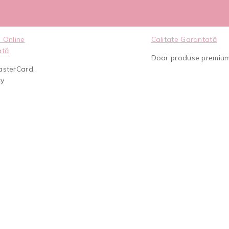
 Online
Calitate Garantată
ată
Doar produse premiu
asterCard,
ay