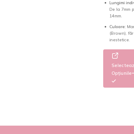
Lungimi indi
De la 7mm p
14mm.
Culoare:
Mar
(Brown), fără
inestetice.
Selectea
Opțiunile