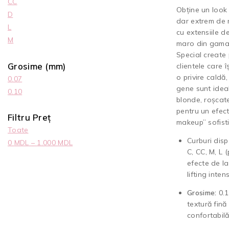
CC
Obține un look 
D
dar extrem de 
L
cu extensiile d
M
maro din gama
Special create
Grosime (mm)
clientele care î
o privire caldă
0.07
gene sunt idea
0.10
blonde, roșcat
pentru un efec
Filtru Preț
makeup” sofisti
Toate
Curburi disp
0
MDL
–
1.000
MDL
C, CC, M, L 
efecte de la
lifting intens
Grosime:
0.1
textură fină 
confortabilă