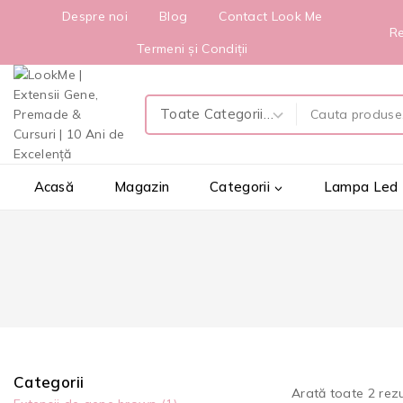
Despre noi
Blog
Contact Look Me
Re
Termeni și Condiții
Acasă
Magazin
Categorii
Lampa Led
Categorii
Arată toate
2
rezu