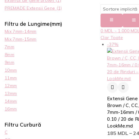
Extensii de gene brown
(1)
PREMADE Extensii Gene
(1)
Filtru de Lungime(mm)
0
MDL
-
1.000
MD
Mix 7mm-14mm
Clar Toate
Mix 7mm-15mm
-37%
7mm
8mm
9mm
10mm
11mm
12mm
13mm
Extensii Gene
14mm
Brown / C, CC, 
16mm
7mm-16mm / 
0.10 / 20 de R
Filtru Curbură
LookMe.md
C
185
MDL
–
2