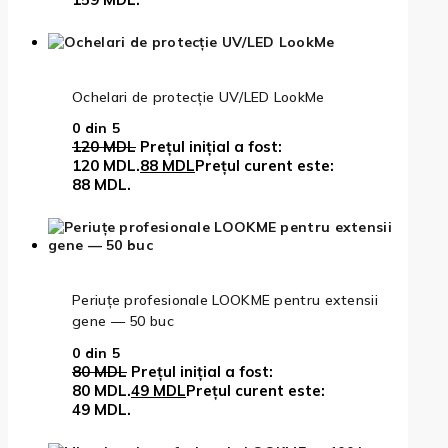
Ochelari de protecție UV/LED LookMe
0
din 5
120
MDL
Prețul inițial a fost:
120 MDL.
88
MDL
Prețul curent este:
88 MDL.
Periuțe profesionale LOOKME pentru extensii
gene — 50 buc
0
din 5
80
MDL
Prețul inițial a fost:
80 MDL.
49
MDL
Prețul curent este:
49 MDL.