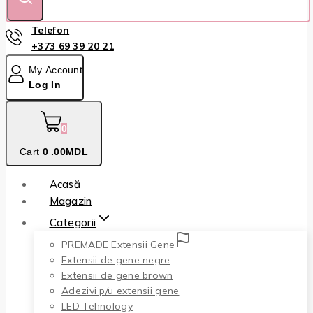
Telefon
+373 69 39 20 21
My Account
Log In
0
Cart
0
.00MDL
Acasă
Magazin
Categorii
PREMADE Extensii Gene
Extensii de gene negre
Extensii de gene brown
Adezivi p/u extensii gene
LED Tehnology