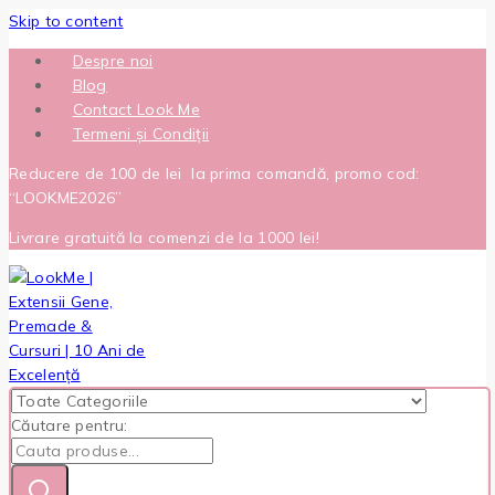
Skip to content
Despre noi
Blog
Contact Look Me
Termeni și Condiții
Reducere de 100 de lei la prima comandă, promo cod:
“LOOKME2026”
Livrare gratuită la comenzi de la 1000 lei!
Căutare pentru: