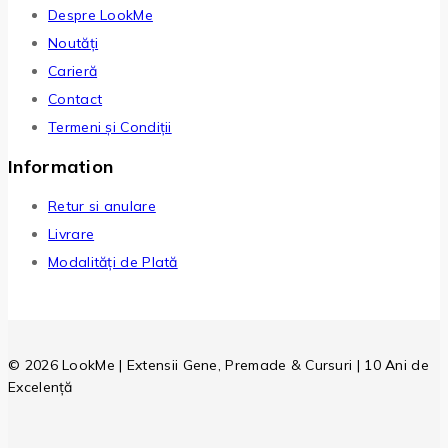
Despre LookMe
Noutăți
Carieră
Contact
Termeni și Condiții
Information
Retur si anulare
Livrare
Modalități de Plată
© 2026 LookMe | Extensii Gene, Premade & Cursuri | 10 Ani de
Excelență