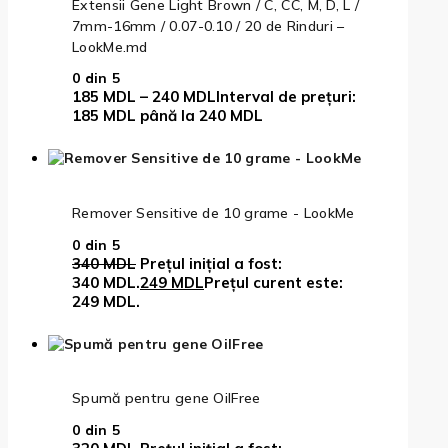
Extensii Gene Light Brown / C, CC, M, D, L /
7mm-16mm / 0.07-0.10 / 20 de Rinduri –
LookMe.md
0
din 5
185
MDL
–
240
MDL
Interval de prețuri:
185 MDL până la 240 MDL
Remover Sensitive de 10 grame - LookMe
0
din 5
340
MDL
Prețul inițial a fost:
340 MDL.
249
MDL
Prețul curent este:
249 MDL.
Spumă pentru gene OilFree
0
din 5