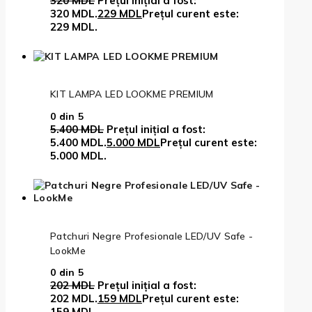
320
MDL
Prețul inițial a fost:
320 MDL.
229
MDL
Prețul curent este:
229 MDL.
KIT LAMPA LED LOOKME PREMIUM
0
din 5
5.400
MDL
Prețul inițial a fost:
5.400 MDL.
5.000
MDL
Prețul curent este:
5.000 MDL.
Patchuri Negre Profesionale LED/UV Safe -
LookMe
0
din 5
202
MDL
Prețul inițial a fost:
202 MDL.
159
MDL
Prețul curent este:
159 MDL.