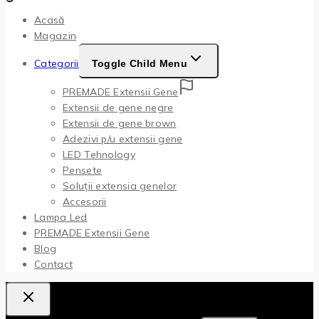
Acasă
Magazin
Categorii
Toggle Child Menu
PREMADE Extensii Gene
Extensii de gene negre
Extensii de gene brown
Adezivi p/u extensii gene
LED Tehnology
Pensete
Soluții extensia genelor
Accesorii
Lampa Led
PREMADE Extensii Gene
Blog
Contact