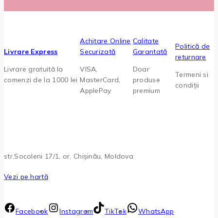
Achitare Online
Calitate
Politică de
Livrare Express
Securizată
Garantată
returnare
Livrare gratuită la
VISA,
Doar
Termeni si
comenzi de la 1000 lei
MasterCard,
produse
condiții
ApplePay
premium
str.Socoleni 17/1, or, Chișinău, Moldova
Vezi pe hartă
Facebook
Instagram
TikTok
WhatsApp