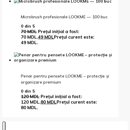
Microbrush profesionale LOOKME — 100 buc
0
din 5
70
MDL
Prețul inițial a fost:
70 MDL.
49
MDL
Prețul curent este:
49 MDL.
Penar pentru pensete LOOKME – protecție și
organizare premium
0
din 5
120
MDL
Prețul inițial a fost:
120 MDL.
80
MDL
Prețul curent este:
80 MDL.