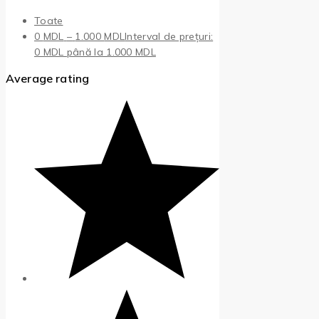
Toate
0
MDL
–
1.000
MDL
Interval de prețuri:
0 MDL până la 1.000 MDL
Average rating