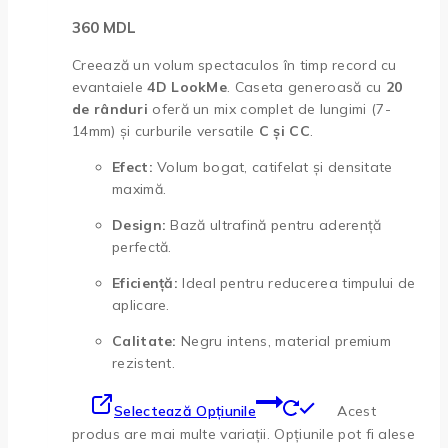
360
MDL
Creează un volum spectaculos în timp record cu
evantaiele
4D LookMe
. Caseta generoasă cu
20
de rânduri
oferă un mix complet de lungimi (7-
14mm) și curburile versatile
C și CC
.
Efect:
Volum bogat, catifelat și densitate
maximă.
Design:
Bază ultrafină pentru aderență
perfectă.
Eficiență:
Ideal pentru reducerea timpului de
aplicare.
Calitate:
Negru intens, material premium
rezistent.
Selectează Opțiunile
Acest
produs are mai multe variații. Opțiunile pot fi alese