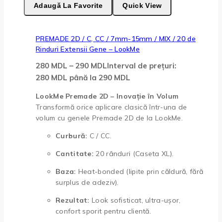
Adaugă La Favorite
Quick View
PREMADE 2D / C, CC / 7mm-15mm / MIX / 20 de
Rinduri Extensii Gene – LookMe
280
MDL
–
290
MDL
Interval de prețuri:
280 MDL până la 290 MDL
LookMe Premade 2D – Inovație în Volum
Transformă orice aplicare clasică într-una de
volum cu genele Premade 2D de la LookMe.
Curbură:
C / CC.
Cantitate:
20 rânduri (Caseta XL).
Baza:
Heat-bonded (lipite prin căldură, fără
surplus de adeziv).
Rezultat:
Look sofisticat, ultra-ușor,
confort sporit pentru clientă.