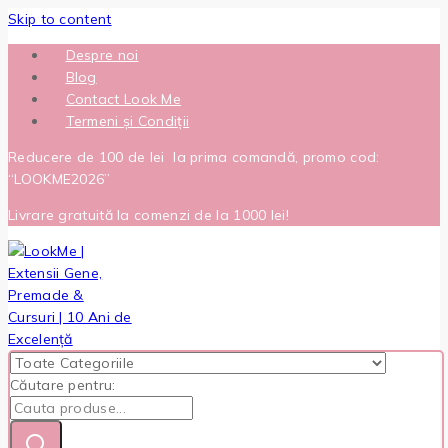
Skip to content
Despre noi
Blog
Contact Look Me
Termeni și Condiții
Reducere de 100 de lei la prima comandă, promo cod:
“LOOKME2026”
Livrare gratuită la comenzi de la 1000 lei!
Căutare pentru: