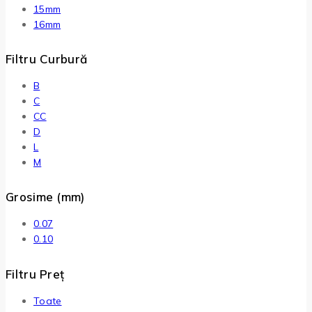
15mm
16mm
Filtru Curbură
B
C
CC
D
L
M
Grosime (mm)
0.07
0.10
Filtru Preț
Toate