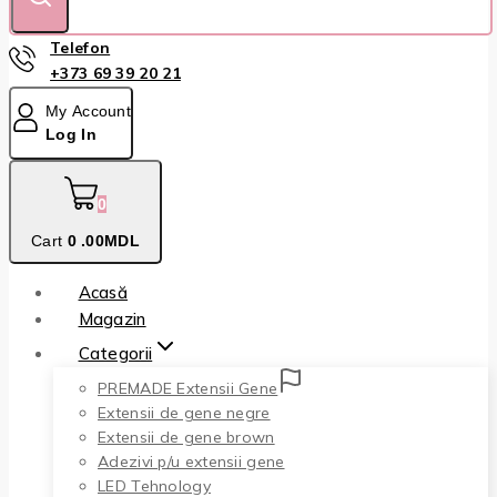
Telefon
+373 69 39 20 21
My Account
Log In
0
Cart
0
.00MDL
Acasă
Magazin
Categorii
PREMADE Extensii Gene
Extensii de gene negre
Extensii de gene brown
Adezivi p/u extensii gene
LED Tehnology