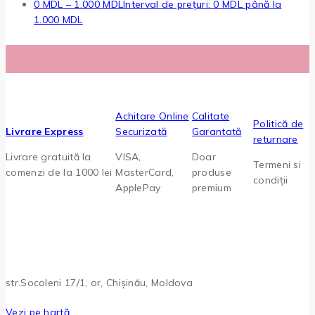
0
MDL
–
1.000
MDL
Interval de prețuri: 0 MDL până la
1.000 MDL
Achitare Online
Calitate
Politică de
Livrare Express
Securizată
Garantată
returnare
Livrare gratuită la
VISA,
Doar
Termeni si
comenzi de la 1000 lei
MasterCard,
produse
condiții
ApplePay
premium
str.Socoleni 17/1, or, Chișinău, Moldova
Vezi pe hartă