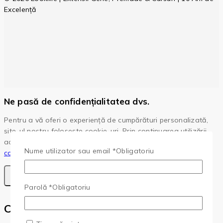
Excelență
Ne pasă de confidențialitatea dvs.
Pentru a vă oferi o experiență de cumpărături personalizată,
site-ul nostru folosește cookie-uri. Prin continuarea utilizării
acestui site, sunteți de acord cu
politica noastră privind
Nume utilizator sau email
*
Obligatoriu
cookie-urile.
Accepta Cookie-Uri
Parolă
*
Obligatoriu
Cota