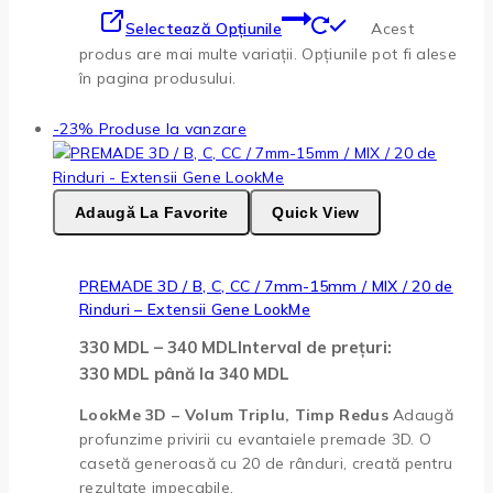
Selectează Opțiunile
Acest
produs are mai multe variații. Opțiunile pot fi alese
în pagina produsului.
-23%
Produse la vanzare
Adaugă La Favorite
Quick View
PREMADE 3D / B, C, CC / 7mm-15mm / MIX / 20 de
Rinduri – Extensii Gene LookMe
330
MDL
–
340
MDL
Interval de prețuri:
330 MDL până la 340 MDL
LookMe 3D – Volum Triplu, Timp Redus
Adaugă
profunzime privirii cu evantaiele premade 3D. O
casetă generoasă cu 20 de rânduri, creată pentru
rezultate impecabile.