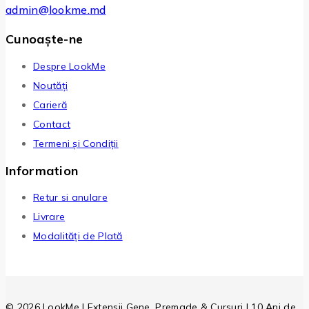
admin@lookme.md
Cunoaște-ne
Despre LookMe
Noutăți
Carieră
Contact
Termeni și Condiții
Information
Retur si anulare
Livrare
Modalități de Plată
© 2026 LookMe | Extensii Gene, Premade & Cursuri | 10 Ani de