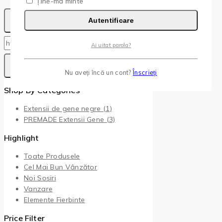
Ține-mă minte
Autentificare
Copy
Copied!
Ai uitat parola?
Nu aveți încă un cont?
Înscrieți
Shop By Categories
Extensii de gene negre
(1)
PREMADE Extensii Gene
(3)
Highlight
Toate Produsele
Cel Mai Bun Vânzător
Noi Sosiri
Vanzare
Elemente Fierbinte
Price Filter