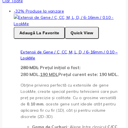
Clar Toate
-32%
Produse la vanzare
Adaugă La Favorite
Quick View
Extensii de Gene / C, CC, M, L, D, / 6-16mm / 0.10 –
LookMe
280
MDL
Prețul inițial a fost:
280 MDL.
190
MDL
Prețul curent este: 190 MDL.
Obține privirea perfectă cu extensiile de gene
LookMe, create special pentru tehnicienii care pun
preț pe precizie și calitate. Cu o grosime versatilă
de
0.10 mm
, aceste gene sunt ideale atât pentru
aplicarea fir cu fir (1D), cât și pentru volume
discrete (2D-3D).
Gama de Curburi:
Alege între clasicul
C/CC