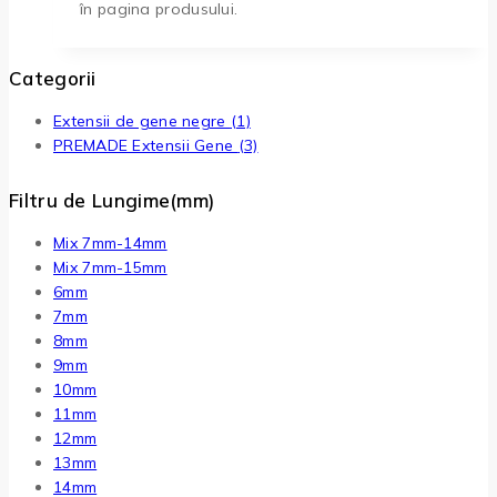
în pagina produsului.
Categorii
Extensii de gene negre
(1)
PREMADE Extensii Gene
(3)
Filtru de Lungime(mm)
Mix 7mm-14mm
Mix 7mm-15mm
6mm
7mm
8mm
9mm
10mm
11mm
12mm
13mm
14mm