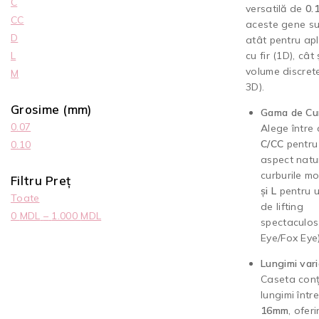
C
versatilă de
0.
CC
aceste gene su
D
atât pentru apl
L
cu fir (1D), cât
volume discret
M
3D).
Grosime (mm)
Gama de Cur
0.07
Alege între 
C/CC
pentru
0.10
aspect natu
curburile m
Filtru Preț
și L
pentru u
Toate
de lifting
0
MDL
–
1.000
MDL
spectaculos
Eye/Fox Eye)
Lungimi vari
Caseta conț
lungimi într
16mm
, ofer