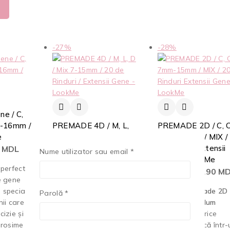
-27%
-28%
ne / C,
 6-16mm /
PREMADE 4D / M, L,
PREMADE 2D / C, C
e
D / Mix 7-15mm / 20
7mm-15mm / MIX /
de Rinduri / Extensii
de Rinduri Extensii
0
MDL
Nume utilizator sau email
*
Gene – LookMe
Gene – LookMe
 perfectă
350
MDL
–
380
MDL
280
MDL
–
290
MD
e gene
 special
Obține un volum intens
LookMe Premade 2D 
Parolă
*
nii care
și efect de lifting cu
Inovație în Volum
cizie și
evantaiele
4D LookMe
.
Transformă orice
grosime
Caseta conține
20 de
aplicare clasică într