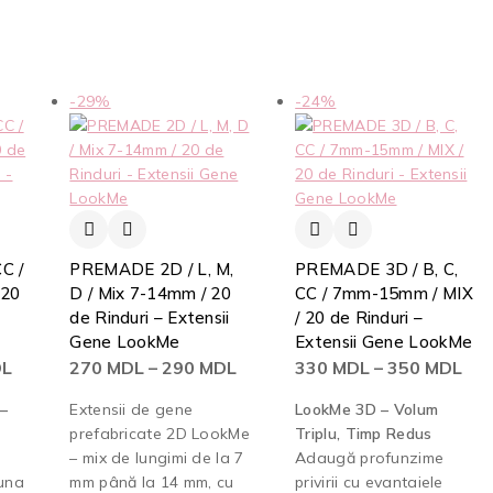
-29%
-24%
C /
PREMADE 2D / L, M,
PREMADE 3D / B, C,
 20
D / Mix 7-14mm / 20
CC / 7mm-15mm / MIX
de Rinduri – Extensii
/ 20 de Rinduri –
Gene LookMe
Extensii Gene LookMe
L
270
MDL
–
290
MDL
330
MDL
–
350
MDL
–
Extensii de gene
LookMe 3D – Volum
prefabricate 2D LookMe
Triplu, Timp Redus
– mix de lungimi de la 7
Adaugă profunzime
-una
mm până la 14 mm, cu
privirii cu evantaiele