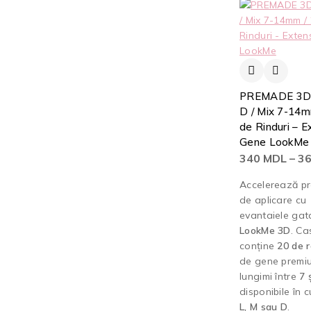
PREMADE 3D /
D / Mix 7-14m
de Rinduri – E
Gene LookMe
340
MDL
–
3
Accelerează pr
de aplicare cu
evantaiele gat
LookMe 3D
. Ca
conține
20 de r
de gene premiu
lungimi între
7 
disponibile în c
L, M sau D
.