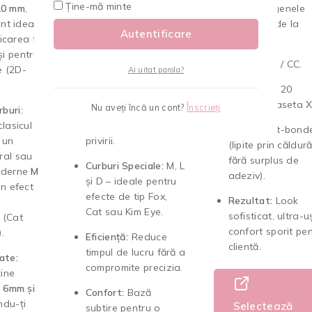
Ține-mă minte
10 mm
,
rânduri
cu mix de
de volum cu genele
nt ideale
lungimi (7-15mm), fiind
Premade 2D de la
Autentificare
icarea fir
special concepută
LookMe.
 și pentru
pentru curburile de
Curbură:
C / CC.
e (2D-
corecție
M, L și D
.
Ai uitat parola?
Cantitate:
20
Efect:
Volum dens și
rânduri (Caseta X
Nu aveți încă un cont?
Înscrieți
buri:
definire
clasicul
spectaculoasă a
Baza:
Heat-bond
 un
privirii.
(lipite prin căldură
ral sau
fără surplus de
Curburi Speciale:
M, L
oderne
M
adeziv).
și D – ideale pentru
n efect
efecte de tip Fox,
Rezultat:
Look
Cat sau Kim Eye.
sofisticat, ultra-u
 (Cat
confort sporit pe
.
Eficiență:
Reduce
clientă.
timpul de lucru fără a
ate:
compromite precizia.
ine
e
6mm și
Confort:
Bază
indu-ți
Selectează
subțire pentru o