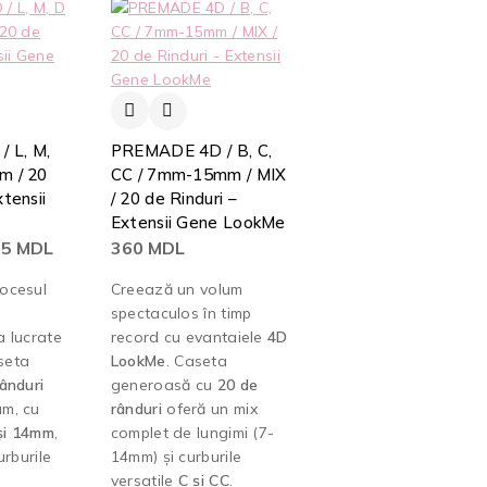
 L, M,
PREMADE 4D / B, C,
m / 20
CC / 7mm-15mm / MIX
xtensii
/ 20 de Rinduri –
Extensii Gene LookMe
65
MDL
360
MDL
ocesul
Creează un volum
spectaculos în timp
a lucrate
record cu evantaiele
4D
seta
LookMe
. Caseta
ânduri
generoasă cu
20 de
m, cu
rânduri
oferă un mix
și 14mm
,
complet de lungimi (7-
urburile
14mm) și curburile
versatile
C și CC
.