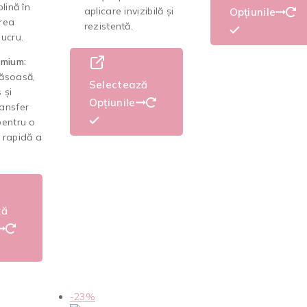
lină în
aplicare invizibilă și
Opțiunile
rea
rezistentă.
ucru.
emium:
ăsoasă,
Selectează
 și
Opțiunile
ansfer
pentru o
 rapidă a
ză
-23%