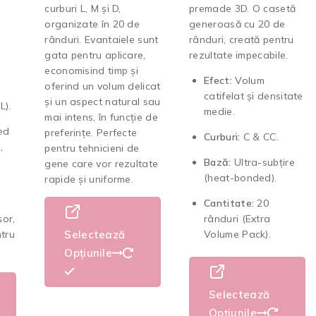
curburi L, M și D,
premade 3D. O casetă
organizate în 20 de
generoasă cu 20 de
rânduri. Evantaiele sunt
rânduri, creată pentru
gata pentru aplicare,
rezultate impecabile.
economisind timp și
Efect:
Volum
oferind un volum delicat
catifelat și densitate
și un aspect natural sau
L).
medie.
mai intens, în funcție de
ed
preferințe. Perfecte
Curburi:
C & CC.
,
pentru tehnicieni de
Bază:
Ultra-subțire
gene care vor rezultate
(heat-bonded).
rapide și uniforme.
Cantitate:
20
șor,
rânduri (Extra
ntru
Selectează
Volume Pack).
Opțiunile
Selectează
Opțiunile