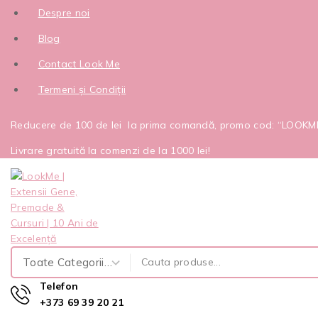
Despre noi
Blog
Contact Look Me
Termeni și Condiții
Reducere de 100 de lei la prima comandă, promo cod: “LOOK
Livrare gratuită la comenzi de la 1000 lei!
Telefon
+373 69 39 20 21