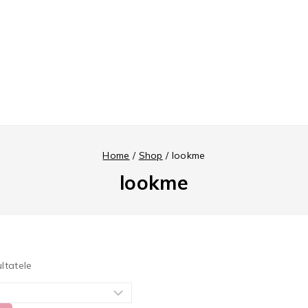
Home
/
Shop
/
lookme
lookme
ltatele