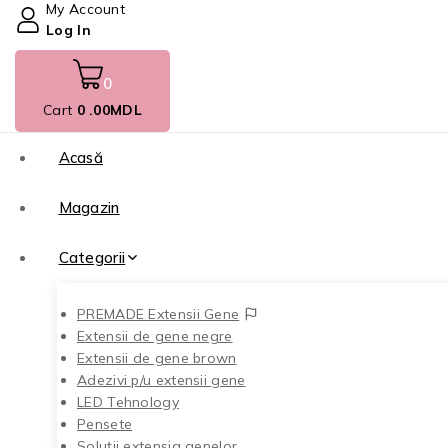
My Account
Log In
0
Cart
0
.00MDL
Acasă
Magazin
Categorii
PREMADE Extensii Gene
Extensii de gene negre
Extensii de gene brown
Adezivi p/u extensii gene
LED Tehnology
Pensete
Soluții extensia genelor