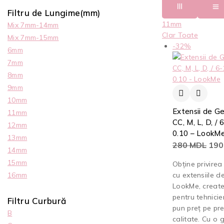
Filtru de Lungime(mm)
11mm
Mix 7mm-14mm
Clar Toate
Mix 7mm-15mm
-32%
6mm
7mm
8mm
9mm
10mm
Extensii de Ge
11mm
CC, M, L, D, /
12mm
0.10 – LookM
13mm
280
MDL
19
14mm
15mm
Obține privirea
cu extensiile d
16mm
LookMe, create
pentru tehnicie
Filtru Curbură
pun preț pe pre
B
calitate. Cu o 