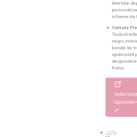
libertate dep
personaliza
schemei de l
Calitate Pr
Textură măt
negru intens
bandă de tr
optimizată 
desprindere
firelor.
Selectea
Opțiunile
-23%