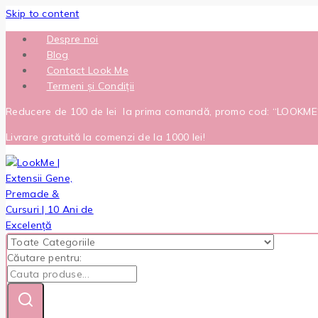
Skip to content
Despre noi
Blog
Contact Look Me
Termeni și Condiții
Reducere de 100 de lei la prima comandă, promo cod: “LOOKM
Livrare gratuită la comenzi de la 1000 lei!
Căutare pentru: