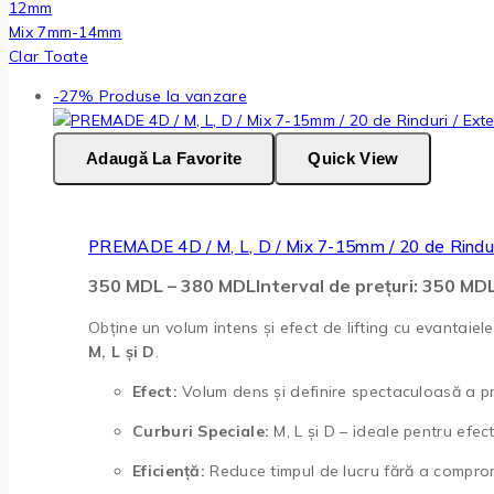
12mm
Mix 7mm-14mm
Clar Toate
-27%
Produse la vanzare
Adaugă La Favorite
Quick View
PREMADE 4D / M, L, D / Mix 7-15mm / 20 de Rindur
350
MDL
–
380
MDL
Interval de prețuri: 350 M
Obține un volum intens și efect de lifting cu evantaiel
M, L și D
.
Efect:
Volum dens și definire spectaculoasă a priv
Curburi Speciale:
M, L și D – ideale pentru efec
Eficiență:
Reduce timpul de lucru fără a comprom