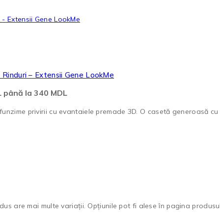
Rinduri – Extensii Gene LookMe
DL până la 340 MDL
nzime privirii cu evantaiele premade 3D. O casetă generoasă cu 2
us are mai multe variații. Opțiunile pot fi alese în pagina produsul