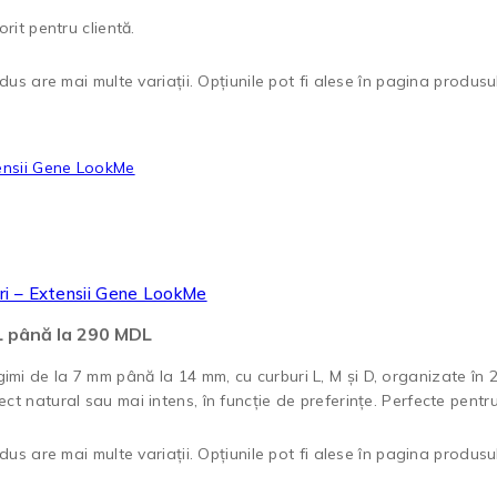
rit pentru clientă.
us are mai multe variații. Opțiunile pot fi alese în pagina produsul
ri – Extensii Gene LookMe
DL până la 290 MDL
mi de la 7 mm până la 14 mm, cu curburi L, M și D, organizate în 2
ct natural sau mai intens, în funcție de preferințe. Perfecte pentr
us are mai multe variații. Opțiunile pot fi alese în pagina produsul