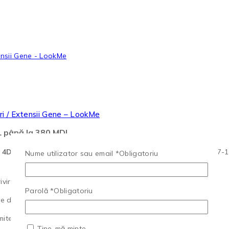
i / Extensii Gene – LookMe
DL până la 380 MDL
e
4D LookMe
. Caseta conține
20 de rânduri
cu mix de lungimi (7-1
Nume utilizator sau email
*
Obligatoriu
irii.
Parolă
*
Obligatoriu
te de tip Fox, Cat sau Kim Eye.
ite precizia.
Ține-mă minte