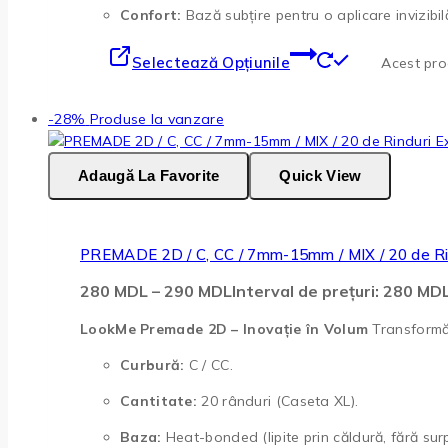
Confort:
Bază subțire pentru o aplicare invizibilă
Selectează Opțiunile
Acest prod
-28%
Produse la vanzare
Adaugă La Favorite
Quick View
PREMADE 2D / C, CC / 7mm-15mm / MIX / 20 de Ri
280
MDL
–
290
MDL
Interval de prețuri: 280 M
LookMe Premade 2D – Inovație în Volum
Transformă 
Curbură:
C / CC.
Cantitate:
20 rânduri (Caseta XL).
Baza:
Heat-bonded (lipite prin căldură, fără sur