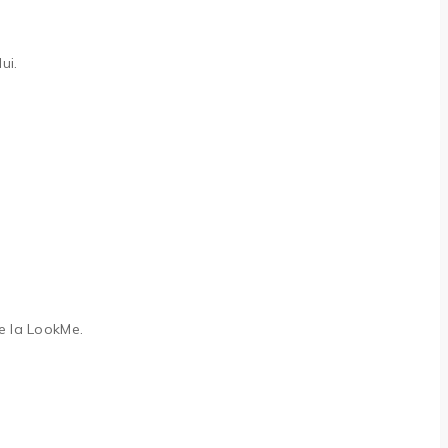
ui.
e la LookMe.