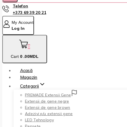
Telefon
+373 69 39 20 21
My Account
Log In
0
Cart
0
.00MDL
Acasă
Magazin
Categorii
PREMADE Extensii Gene
Extensii de gene negre
Extensii de gene brown
Adezivi p/u extensii gene
LED Tehnology
Pensete