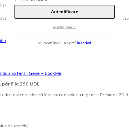
 și rezistentă.
Autentificare
us are mai multe variații. Opțiunile pot fi alese în pagina produsul
Ai uitat parola?
Nu aveți încă un cont?
Înscrieți
nduri Extensii Gene – LookMe
DL până la 290 MDL
orice aplicare clasică într-una de volum cu genele Premade 2D d
plus de adeziv).