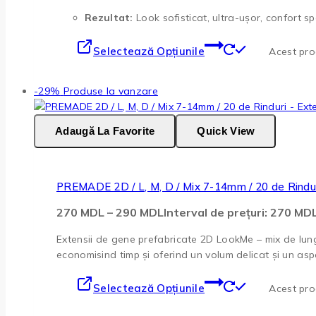
Rezultat:
Look sofisticat, ultra-ușor, confort spo
Selectează Opțiunile
Acest prod
-29%
Produse la vanzare
Adaugă La Favorite
Quick View
PREMADE 2D / L, M, D / Mix 7-14mm / 20 de Rindu
270
MDL
–
290
MDL
Interval de prețuri: 270 M
Extensii de gene prefabricate 2D LookMe – mix de lungi
economisind timp și oferind un volum delicat și un aspe
Selectează Opțiunile
Acest prod