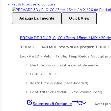
-23%
Produse la vanzare
Adaugă La Favorite
Quick View
PREMADE 3D / B, C, CC / 7mm-15mm / MIX / 20 de 
330
MDL
–
340
MDL
Interval de prețuri: 330 M
LookMe 3D – Volum Triplu, Timp Redus
Adaugă profu
Efect:
Volum catifelat și densitate medie.
Curburi:
C & CC.
Bază:
Ultra-subțire (heat-bonded).
Cantitate:
20 rânduri (Extra Volume Pack).
Selectează Opțiunile
Acest prod