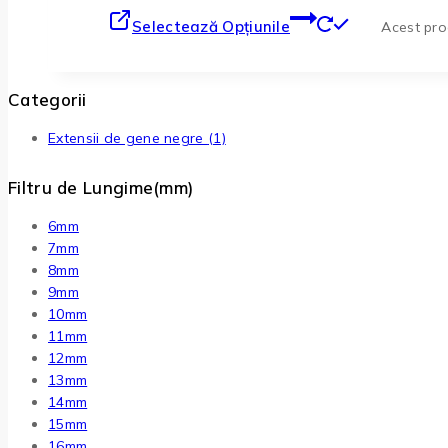
Selectează Opțiunile
Acest prod
Categorii
Extensii de gene negre
(1)
Filtru de Lungime(mm)
6mm
7mm
8mm
9mm
10mm
11mm
12mm
13mm
14mm
15mm
16mm