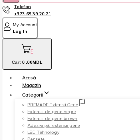
Telefon
+373 69 39 20 21
My Account
Log In
0
Cart
0
.00MDL
Acasă
Magazin
Categorii
PREMADE Extensii Gene
Extensii de gene negre
Extensii de gene brown
Adezivi p/u extensii gene
LED Tehnology
Pensete