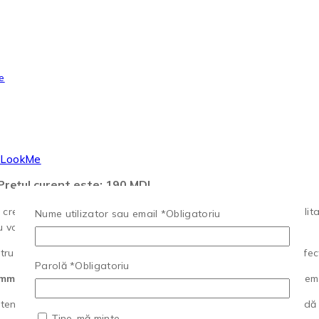
– LookMe
Prețul curent este: 190 MDL.
create special pentru tehnicienii care pun preț pe precizie și cali
Nume utilizator sau email
*
Obligatoriu
tru volume discrete (2D-3D).
tru un aspect natural sau curburile moderne
M și L
pentru un efect
Parolă
*
Obligatoriu
mm și 16mm
, oferindu-ți libertate deplină în personalizarea schem
ens și bandă de transfer optimizată pentru o desprindere rapidă a
Ține-mă minte