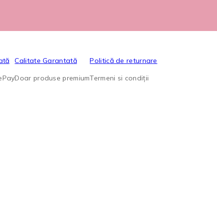
ată
Calitate Garantată
Politică de returnare
lePay
Doar produse premium
Termeni si condiții