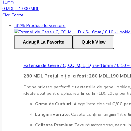
11mm
0
MDL
-
1.000
MDL
Clar Toate
-32%
Produse la vanzare
Adaugă La Favorite
Quick View
Extensii de Gene / C, CC, M, L, D, / 6-16mm / 0.10 
280
MDL
Prețul inițial a fost: 280 MDL.
190
MDL
Obține privirea perfectă cu extensiile de gene LookMe, 
ideale atât pentru aplicarea fir cu fir (1D), cât și pen
Gama de Curburi:
Alege între clasicul
C/CC
pen
Lungimi variate:
Caseta conține lungimi între
6
Calitate Premium:
Textură mătăsoasă, negru int