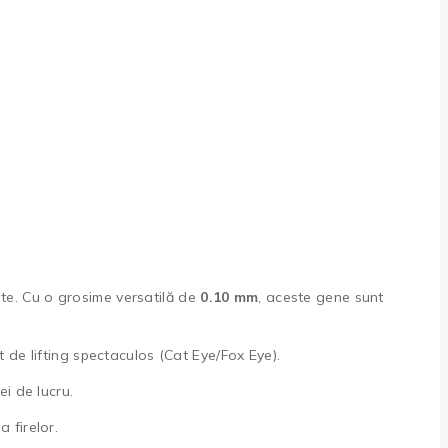
tate. Cu o grosime versatilă de
0.10 mm
, aceste gene sunt
 de lifting spectaculos (Cat Eye/Fox Eye).
ei de lucru.
 firelor.