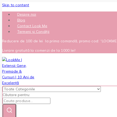
Skip to content
Despre noi
Blog
Contact Look Me
Termeni și Condiții
Reducere de 100 de lei la prima comandă, promo cod: “LOOKM
Livrare gratuită la comenzi de la 1000 lei!
Căutare pentru: