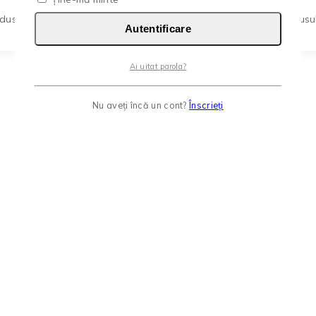
us are mai multe variații. Opțiunile pot fi alese în pagina produsul
Autentificare
Ai uitat parola?
Nu aveți încă un cont?
Înscrieți