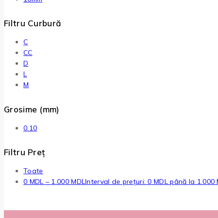
Filtru Curbură
C
CC
D
L
M
Grosime (mm)
0.10
Filtru Preț
Toate
0
MDL
–
1.000
MDL
Interval de prețuri: 0 MDL până la 1.000