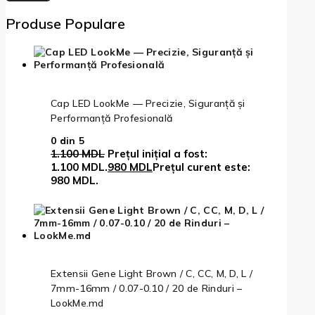
Produse Populare
Cap LED LookMe — Precizie, Siguranță și
Performanță Profesională
0
din 5
1.100
MDL
Prețul inițial a fost:
1.100 MDL.
980
MDL
Prețul curent este:
980 MDL.
Extensii Gene Light Brown / C, CC, M, D, L /
7mm-16mm / 0.07-0.10 / 20 de Rinduri –
LookMe.md