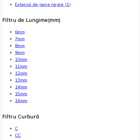
Extensii de gene negre
(1)
Filtru de Lungime(mm)
6mm
7mm
8mm
9mm
10mm
11mm
12mm
13mm
14mm
15mm
16mm
Filtru Curbură
C
CC