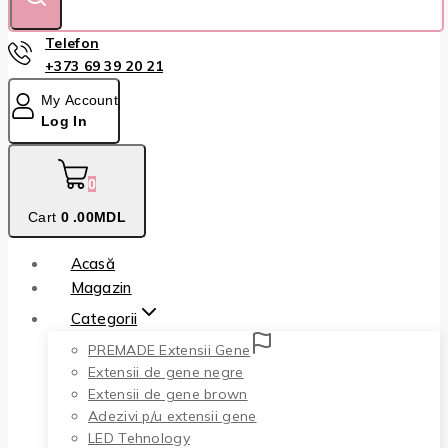
Telefon
+373 69 39 20 21
My Account
Log In
0
Cart
0
.00MDL
Acasă
Magazin
Categorii
PREMADE Extensii Gene
Extensii de gene negre
Extensii de gene brown
Adezivi p/u extensii gene
LED Tehnology