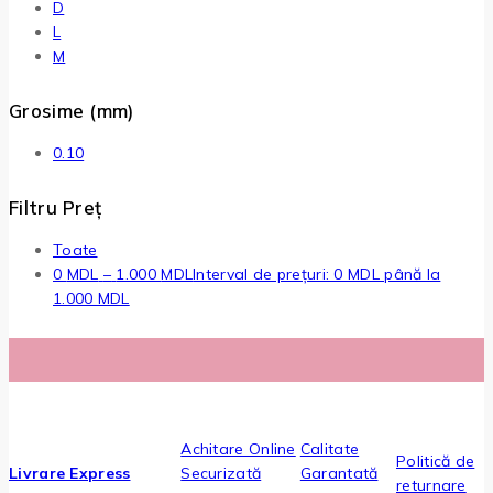
D
L
M
Grosime (mm)
0.10
Filtru Preț
Toate
0
MDL
–
1.000
MDL
Interval de prețuri: 0 MDL până la
1.000 MDL
Achitare Online
Calitate
Politică de
Livrare Express
Securizată
Garantată
returnare