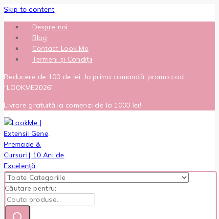
Skip to content
Despre noi
Blog
Contact Look Me
Termeni și Condiții
Reducere de 100 de lei la prima comandă, promo cod:
“LOOKME2026”
Livrare gratuită la comenzi de la 1000 lei!
Căutare pentru: