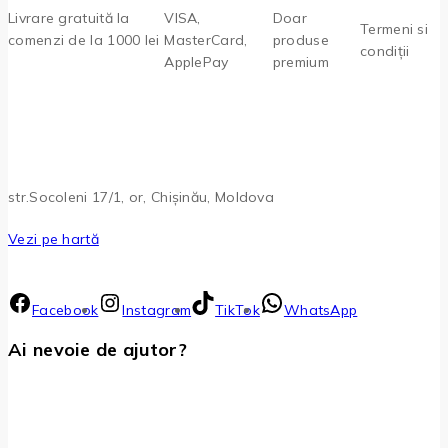
Livrare gratuită la
VISA,
Doar
Termeni si
comenzi de la 1000 lei
MasterCard,
produse
condiții
ApplePay
premium
str.Socoleni 17/1, or, Chișinău, Moldova
Vezi pe hartă
Facebook
Instagram
TikTok
WhatsApp
Ai nevoie de ajutor?