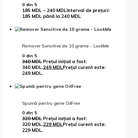
0
din 5
185
MDL
–
240
MDL
Interval de prețuri:
185 MDL până la 240 MDL
Remover Sensitive de 10 grame - LookMe
0
din 5
340
MDL
Prețul inițial a fost:
340 MDL.
249
MDL
Prețul curent este:
249 MDL.
Spumă pentru gene OilFree
0
din 5
320
MDL
Prețul inițial a fost:
320 MDL.
229
MDL
Prețul curent este:
229 MDL.