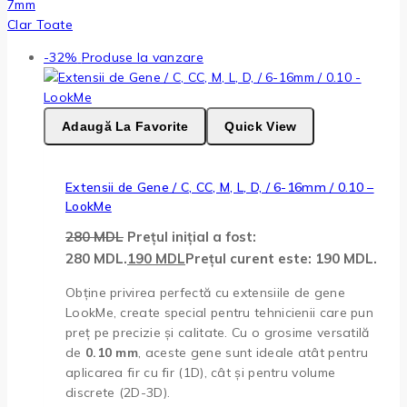
7mm
Clar Toate
-32%
Produse la vanzare
Adaugă La Favorite
Quick View
Extensii de Gene / C, CC, M, L, D, / 6-16mm / 0.10 –
LookMe
280
MDL
Prețul inițial a fost:
280 MDL.
190
MDL
Prețul curent este: 190 MDL.
Obține privirea perfectă cu extensiile de gene
LookMe, create special pentru tehnicienii care pun
preț pe precizie și calitate. Cu o grosime versatilă
de
0.10 mm
, aceste gene sunt ideale atât pentru
aplicarea fir cu fir (1D), cât și pentru volume
discrete (2D-3D).