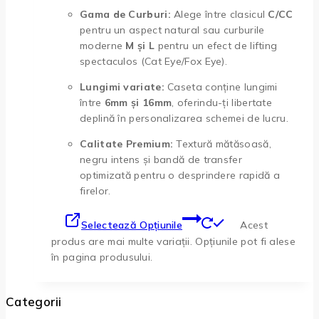
Gama de Curburi:
Alege între clasicul
C/CC
pentru un aspect natural sau curburile
moderne
M și L
pentru un efect de lifting
spectaculos (Cat Eye/Fox Eye).
Lungimi variate:
Caseta conține lungimi
între
6mm și 16mm
, oferindu-ți libertate
deplină în personalizarea schemei de lucru.
Calitate Premium:
Textură mătăsoasă,
negru intens și bandă de transfer
optimizată pentru o desprindere rapidă a
firelor.
Selectează Opțiunile
Acest
produs are mai multe variații. Opțiunile pot fi alese
în pagina produsului.
Categorii