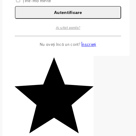
Ține-mă minte
Autentificare
Ai uitat parola?
Nu aveți încă un cont?
Înscrieți