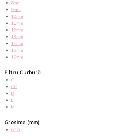
8mm
9mm
10mm
11mm
12mm
13mm
14mm
15mm
16mm
Filtru Curbură
C
CC
D
L
M
Grosime (mm)
0.10