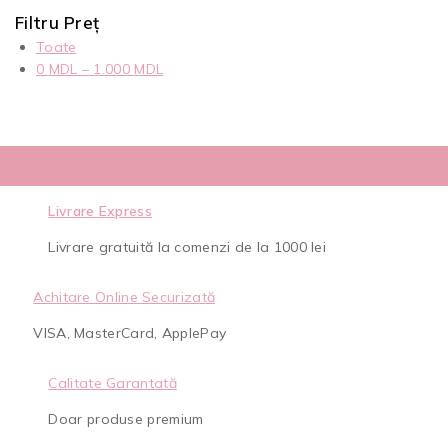
Filtru Preț
Toate
0
MDL
–
1.000
MDL
Livrare Express
Livrare gratuită la comenzi de la 1000 lei
Achitare Online Securizată
VISA, MasterCard, ApplePay
Calitate Garantată
Doar produse premium