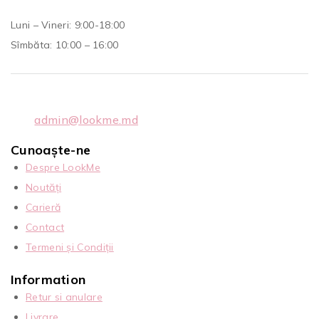
Luni – Vineri: 9:00-18:00
Sîmbăta: 10:00 – 16:00
admin@lookme.md
Cunoaște-ne
Despre LookMe
Noutăți
Carieră
Contact
Termeni și Condiții
Information
Retur si anulare
Livrare