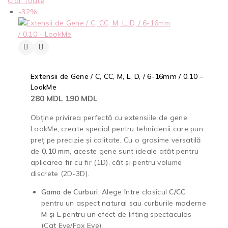
Clar Toate
-32%
Extensii de Gene / C, CC, M, L, D, / 6-16mm / 0.10 –
LookMe
280
MDL
190
MDL
Obține privirea perfectă cu extensiile de gene
LookMe, create special pentru tehnicienii care pun
preț pe precizie și calitate. Cu o grosime versatilă
de
0.10 mm
, aceste gene sunt ideale atât pentru
aplicarea fir cu fir (1D), cât și pentru volume
discrete (2D-3D).
Gama de Curburi:
Alege între clasicul
C/CC
pentru un aspect natural sau curburile moderne
M și L
pentru un efect de lifting spectaculos
(Cat Eye/Fox Eye).