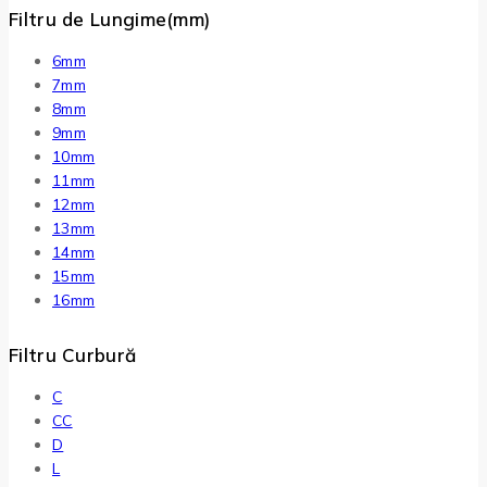
Filtru de Lungime(mm)
6mm
7mm
8mm
9mm
10mm
11mm
12mm
13mm
14mm
15mm
16mm
Filtru Curbură
C
CC
D
L