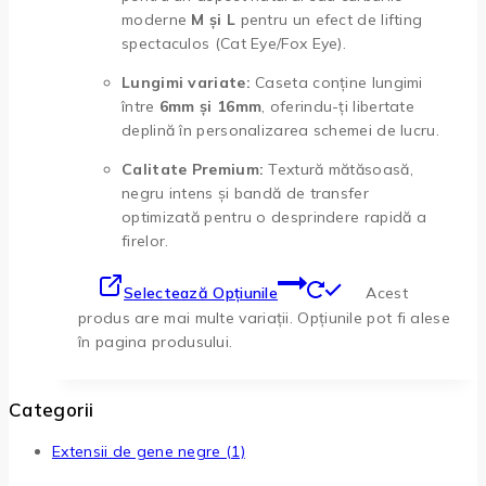
moderne
M și L
pentru un efect de lifting
spectaculos (Cat Eye/Fox Eye).
Lungimi variate:
Caseta conține lungimi
între
6mm și 16mm
, oferindu-ți libertate
deplină în personalizarea schemei de lucru.
Calitate Premium:
Textură mătăsoasă,
negru intens și bandă de transfer
optimizată pentru o desprindere rapidă a
firelor.
Selectează Opțiunile
Acest
produs are mai multe variații. Opțiunile pot fi alese
în pagina produsului.
Categorii
Extensii de gene negre
(1)