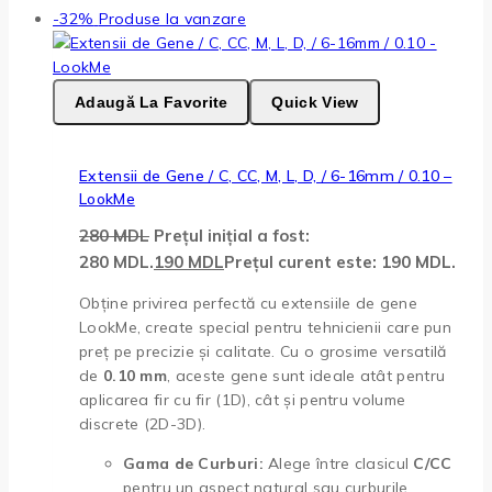
-32%
Produse la vanzare
Adaugă La Favorite
Quick View
Extensii de Gene / C, CC, M, L, D, / 6-16mm / 0.10 –
LookMe
280
MDL
Prețul inițial a fost:
280 MDL.
190
MDL
Prețul curent este: 190 MDL.
Obține privirea perfectă cu extensiile de gene
LookMe, create special pentru tehnicienii care pun
preț pe precizie și calitate. Cu o grosime versatilă
de
0.10 mm
, aceste gene sunt ideale atât pentru
aplicarea fir cu fir (1D), cât și pentru volume
discrete (2D-3D).
Gama de Curburi:
Alege între clasicul
C/CC
pentru un aspect natural sau curburile