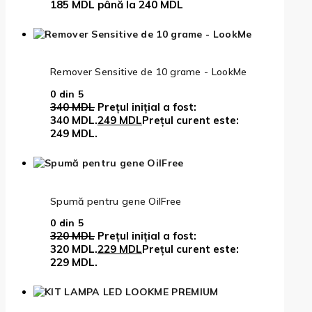
185 MDL până la 240 MDL
Remover Sensitive de 10 grame - LookMe
0
din 5
340
MDL
Prețul inițial a fost:
340 MDL.
249
MDL
Prețul curent este:
249 MDL.
Spumă pentru gene OilFree
0
din 5
320
MDL
Prețul inițial a fost:
320 MDL.
229
MDL
Prețul curent este:
229 MDL.