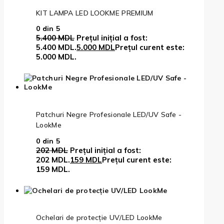
KIT LAMPA LED LOOKME PREMIUM
0
din 5
5.400
MDL
Prețul inițial a fost:
5.400 MDL.
5.000
MDL
Prețul curent este:
5.000 MDL.
Patchuri Negre Profesionale LED/UV Safe -
LookMe
0
din 5
202
MDL
Prețul inițial a fost:
202 MDL.
159
MDL
Prețul curent este:
159 MDL.
Ochelari de protecție UV/LED LookMe