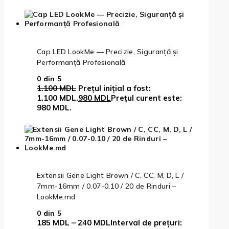
Cap LED LookMe — Precizie, Siguranță și
Performanță Profesională
0
din 5
1.100
MDL
Prețul inițial a fost:
1.100 MDL.
980
MDL
Prețul curent este:
980 MDL.
Extensii Gene Light Brown / C, CC, M, D, L /
7mm-16mm / 0.07-0.10 / 20 de Rinduri –
LookMe.md
0
din 5
185
MDL
–
240
MDL
Interval de prețuri: