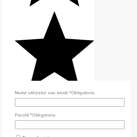
Nume utilizator sau email
*
Obligatoriu
(0)
Parolă
*
Obligatoriu