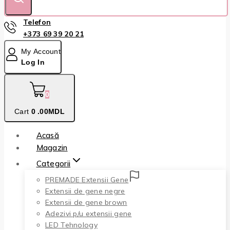
Telefon
+373 69 39 20 21
My Account
Log In
0
Cart
0
.00MDL
Acasă
Magazin
Categorii
PREMADE Extensii Gene
Extensii de gene negre
Extensii de gene brown
Adezivi p/u extensii gene
LED Tehnology