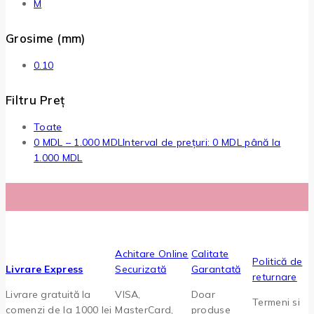
M
Grosime (mm)
0.10
Filtru Preț
Toate
0
MDL
–
1.000
MDL
Interval de prețuri: 0 MDL până la
1.000 MDL
Achitare Online
Calitate
Politică de
Livrare Express
Securizată
Garantată
returnare
Livrare gratuită la
VISA,
Doar
Termeni si
comenzi de la 1000 lei
MasterCard,
produse