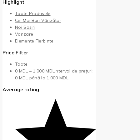
Highlight
Toate Produsele
Cel Mai Bun Vânzător
Noi Sosiri
Vanzare
Elemente Fierbinte
Price Filter
Toate
0
MDL
–
1.000
MDL
Interval de prețuri:
0 MDL până la 1.000 MDL
Average rating