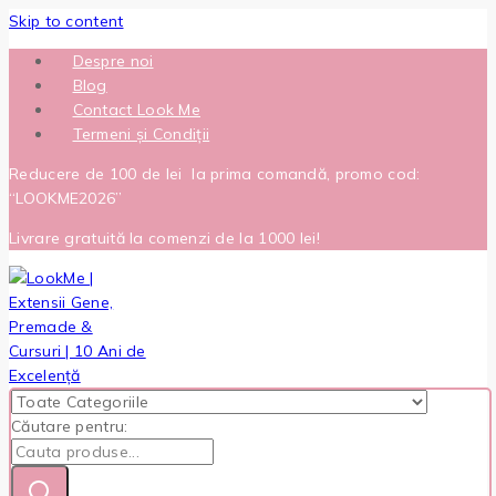
Skip to content
Despre noi
Blog
Contact Look Me
Termeni și Condiții
Reducere de 100 de lei la prima comandă, promo cod:
“LOOKME2026”
Livrare gratuită la comenzi de la 1000 lei!
Căutare pentru: