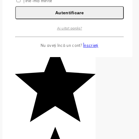
Ține-mă minte
Autentificare
Ai uitat parola?
Nu aveți încă un cont?
Înscrieți