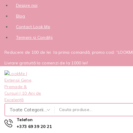
Despre noi
Blog
Contact Look Me
Termeni și Condiții
Reducere de 100 de lei la prima comandă, promo cod: “LOOK
Livrare gratuită la comenzi de la 1000 lei!
Telefon
+373 69 39 20 21