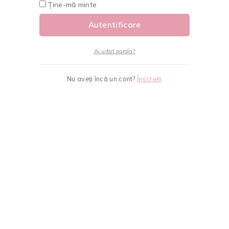
Ține-mă minte
Autentificare
Ai uitat parola?
Nu aveți încă un cont?
Înscrieți