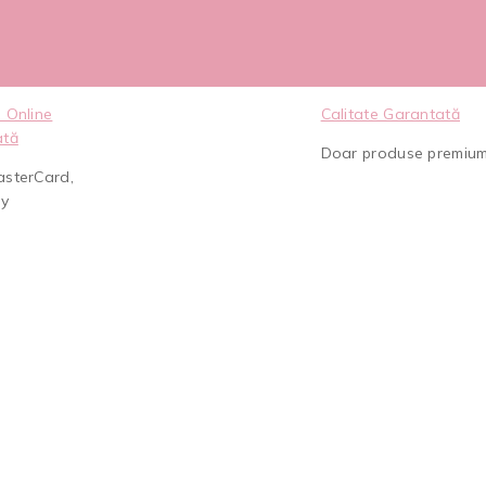
 Online
Calitate Garantată
ată
Doar produse premiu
asterCard,
ay