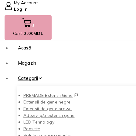
My Account
Log In
0
Cart
0
.00MDL
Acasă
Magazin
Categorii
PREMADE Extensii Gene
Extensii de gene negre
Extensii de gene brown
Adezivi p/u extensii gene
LED Tehnology
Pensete
Soluții extensia genelor