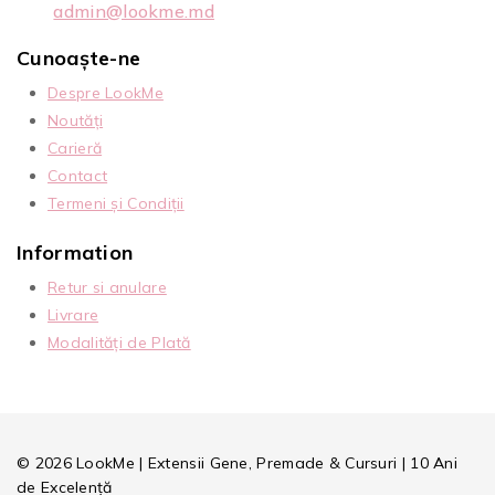
admin@lookme.md
Cunoaște-ne
Despre LookMe
Noutăți
Carieră
Contact
Termeni și Condiții
Information
Retur si anulare
Livrare
Modalități de Plată
© 2026 LookMe | Extensii Gene, Premade & Cursuri | 10 Ani
de Excelență