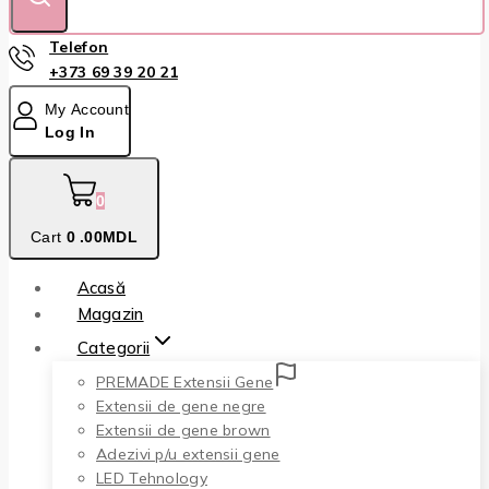
Telefon
+373 69 39 20 21
My Account
Log In
0
Cart
0
.00MDL
Acasă
Magazin
Categorii
PREMADE Extensii Gene
Extensii de gene negre
Extensii de gene brown
Adezivi p/u extensii gene
LED Tehnology