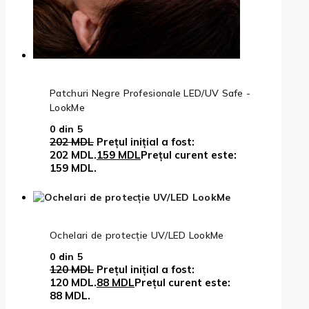
Patchuri Negre Profesionale LED/UV Safe -
LookMe
0
din 5
202
MDL
Prețul inițial a fost:
202 MDL.
159
MDL
Prețul curent este:
159 MDL.
Ochelari de protecție UV/LED LookMe
0
din 5
120
MDL
Prețul inițial a fost:
120 MDL.
88
MDL
Prețul curent este:
88 MDL.