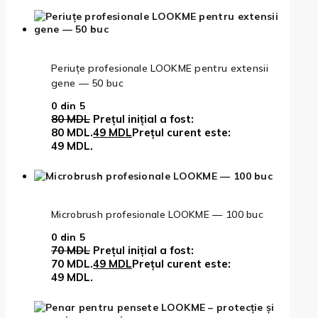
Periuțe profesionale LOOKME pentru extensii
gene — 50 buc
0
din 5
80
MDL
Prețul inițial a fost:
80 MDL.
49
MDL
Prețul curent este:
49 MDL.
Microbrush profesionale LOOKME — 100 buc
0
din 5
70
MDL
Prețul inițial a fost:
70 MDL.
49
MDL
Prețul curent este:
49 MDL.