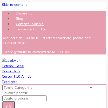
Skip to content
Despre noi
Blog
Contact Look Me
Termeni și Condiții
Reducere de 100 de lei la prima comandă, promo cod:
“LOOKME2026”
Livrare gratuită la comenzi de la 1000 lei!
Căutare pentru: