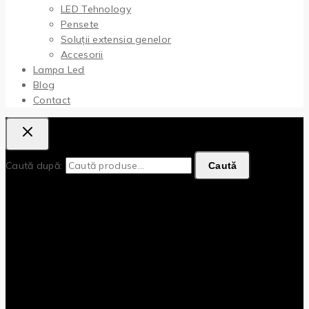
LED Tehnology
Pensete
Soluții extensia genelor
Accesorii
Lampa Led
Blog
Contact
Caută după:
Caută