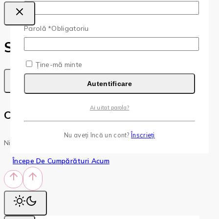
Parolă
*
Obligatoriu
Shopping Cart
Ține-mă minte
Autentificare
Ai uitat parola?
Coșul tău este gol
Nu aveți încă un cont?
Înscrieți
Niciun produs în coș. Du-te, umple-l cu ceva ce-ți place!
Începe De Cumpărături Acum