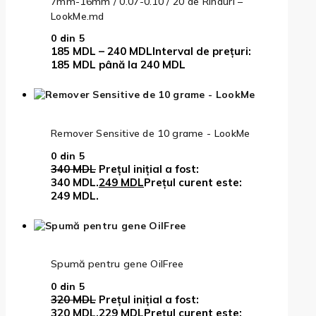
7mm-16mm / 0.07-0.10 / 20 de Rinduri –
LookMe.md
0
din 5
185
MDL
–
240
MDL
Interval de prețuri:
185 MDL până la 240 MDL
Remover Sensitive de 10 grame - LookMe
0
din 5
340
MDL
Prețul inițial a fost:
340 MDL.
249
MDL
Prețul curent este:
249 MDL.
Spumă pentru gene OilFree
0
din 5
320
MDL
Prețul inițial a fost:
320 MDL.
229
MDL
Prețul curent este: