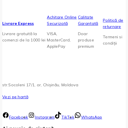
Achitare Online
Calitate
Politică de
Livrare Express
Securizată
Garantată
returnare
Livrare gratuită la
VISA,
Doar
Termeni si
comenzi de la 1000 lei
MasterCard,
produse
condiții
ApplePay
premium
str.Socoleni 17/1, or, Chișinău, Moldova
Vezi pe hartă
Facebook
Instagram
TikTok
WhatsApp