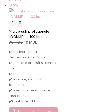
Clar Toate
-30%
Microbrush profesionale
LOOKME — 100 buc
70
MDL
49
MDL
✔️ perfecte pentru
degresare și curățare
✔️ aplicare precisă și control
maxim
✔️ nu lasă scame
✔️ igienice, de unică
folosință
✔️ esențiale pentru orice
lash artist
✔️Cantitate: 100 buc