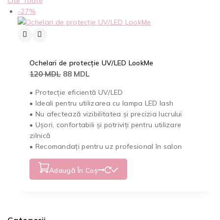
Clar Toate
-27%
Ochelari de protecție UV/LED LookMe
120
MDL
88
MDL
• Protecție eficientă UV/LED
• Ideali pentru utilizarea cu lampa LED lash
• Nu afectează vizibilitatea și precizia lucrului
• Ușori, confortabili și potriviți pentru utilizare
zilnică
• Recomandați pentru uz profesional în salon
Adaugă În Coș