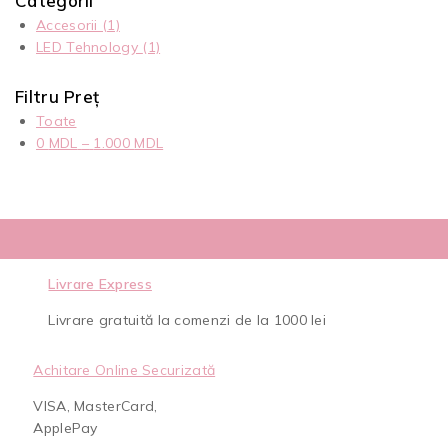
Categorii
Accesorii
(1)
LED Tehnology
(1)
Filtru Preț
Toate
0
MDL
–
1.000
MDL
Livrare Express
Livrare gratuită la comenzi de la 1000 lei
Achitare Online Securizată
VISA, MasterCard,
ApplePay