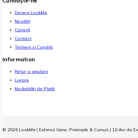
Cunoaște-ne
Despre LookMe
Noutăți
Carieră
Contact
Termeni și Condiții
Information
Retur si anulare
Livrare
Modalități de Plată
© 2026 LookMe | Extensii Gene, Premade & Cursuri | 10 Ani de E