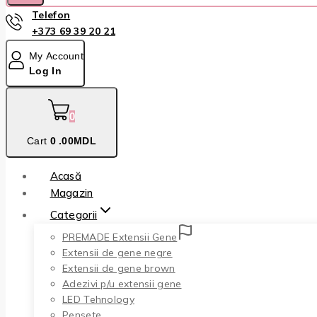
Telefon
+373 69 39 20 21
My Account
Log In
0
Cart
0
.00MDL
Acasă
Magazin
Categorii
PREMADE Extensii Gene
Extensii de gene negre
Extensii de gene brown
Adezivi p/u extensii gene
LED Tehnology
Pensete