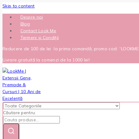
Skip to content
Despre noi
Blog
Contact Look Me
Termeni și Condiții
Reducere de 100 de lei la prima comandă, promo cod: “LOOKM
Livrare gratuită la comenzi de la 1000 lei!
Căutare pentru: