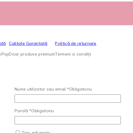
ată
Calitate Garantată
Politică de returnare
lePay
Doar produse premium
Termeni si condiții
Nume utilizator sau email
*
Obligatoriu
Parolă
*
Obligatoriu
Ține-mă minte