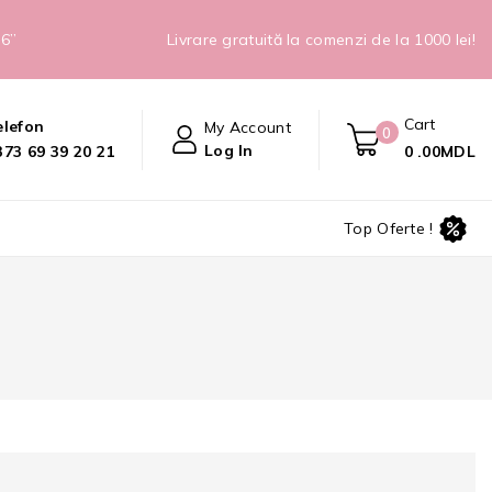
26”
Livrare gratuită la comenzi de la 1000 lei!
Cart
elefon
My Account
0
Log In
0
.00MDL
373 69 39 20 21
Top Oferte !