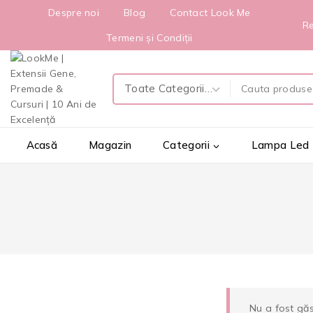
Despre noi
Blog
Contact Look Me
Re
Termeni și Condiții
Acasă
Magazin
Categorii
Lampa Led
Nu a fost găs