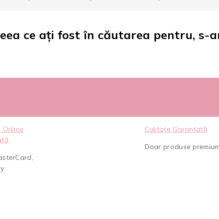
eea ce ați fost în căutarea pentru, s-a
 Online
Calitate Garantată
ată
Doar produse premiu
asterCard,
ay