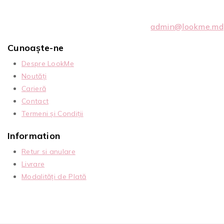
admin@lookme.md
Cunoaște-ne
Despre LookMe
Noutăți
Carieră
Contact
Termeni și Condiții
Information
Retur si anulare
Livrare
Modalități de Plată