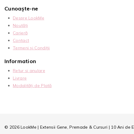
Cunoaște-ne
Despre LookMe
Noutăți
Carieră
Contact
Termeni și Condiții
Information
Retur si anulare
Livrare
Modalități de Plată
© 2026 LookMe | Extensii Gene, Premade & Cursuri | 10 Ani de 