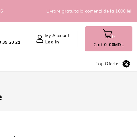
26”
Livrare gratuită la comenzi de la 1000 lei!
n
My Account
0
Log In
 39 20 21
Cart
0
.00MDL
Top Oferte !
e