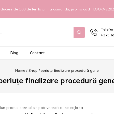
ducere de 100 de lei la prima comandă, promo cod: “LOOKME20
Telefo
+373 69
Blog
Contact
Home
/
Shop
/
periuțe finalizare procedură gene
periuțe finalizare procedură gen
ciun produs care să se potrivească cu selecția ta.