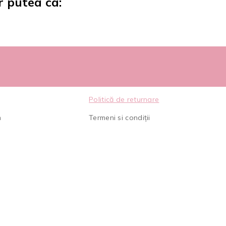
r putea ca:
Politică de returnare
m
Termeni si condiții