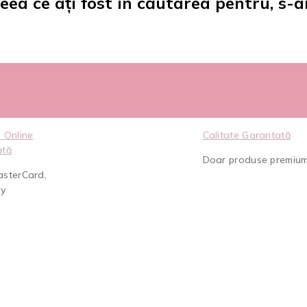
eea ce ați fost în căutarea pentru, s-a
 Online
Calitate Garantată
ată
Doar produse premiu
asterCard,
ay