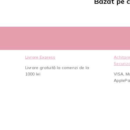
Bazat pe c
Livrare Express
Achitare
Securiz
Livrare gratuită la comenzi de la
1000 lei
VISA, M
AppleP