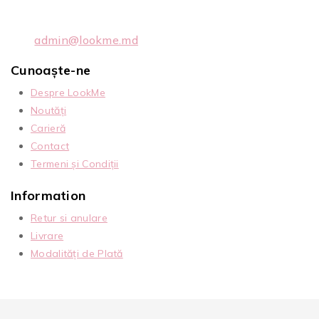
admin@lookme.md
Cunoaște-ne
Despre LookMe
Noutăți
Carieră
Contact
Termeni și Condiții
Information
Retur si anulare
Livrare
Modalități de Plată