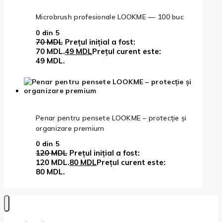
Microbrush profesionale LOOKME — 100 buc
0
din 5
70
MDL
Prețul inițial a fost:
70 MDL.
49
MDL
Prețul curent este:
49 MDL.
Penar pentru pensete LOOKME – protecție și
organizare premium
0
din 5
120
MDL
Prețul inițial a fost:
120 MDL.
80
MDL
Prețul curent este:
80 MDL.