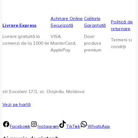
Achitare Online
Calitate
Politică de
Livrare Express
Securizată
Garantată
returnare
Livrare gratuită la
VISA,
Doar
Termeni si
comenzi de la 1000 lei
MasterCard,
produse
condiții
ApplePay
premium
str.Socoleni 17/1, or, Chișinău, Moldova
Vezi pe hartă
Facebook
Instagram
TikTok
WhatsApp