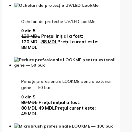
Ochelari de protecție UV/LED LookMe
0
din 5
120
MDL
Prețul inițial a fost:
120 MDL.
88
MDL
Prețul curent este:
88 MDL.
Periuțe profesionale LOOKME pentru extensii
gene — 50 buc
0
din 5
80
MDL
Prețul inițial a fost:
80 MDL.
49
MDL
Prețul curent este:
49 MDL.