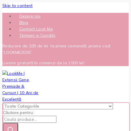
Skip to content
Despre noi
Blog
Contact Look Me
Termeni și Condiții
Reducere de 100 de lei la prima comandă, promo cod:
“LOOKME2026”
Livrare gratuită la comenzi de la 1000 lei!
Căutare pentru: