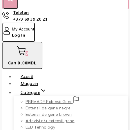
Telefon
+373 69 39 20 21
My Account
Log In
0
Cart
0
.00MDL
Acasă
Magazin
Categorii
PREMADE Extensii Gene
Extensii de gene negre
Extensii de gene brown
Adezivi p/u extensii gene
LED Tehnology