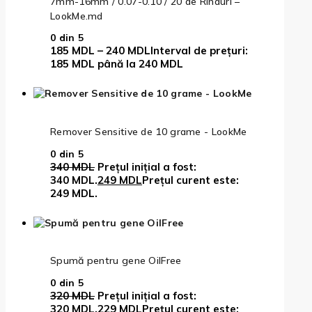
7mm-16mm / 0.07-0.10 / 20 de Rinduri –
LookMe.md
0
din 5
185
MDL
–
240
MDL
Interval de prețuri:
185 MDL până la 240 MDL
Remover Sensitive de 10 grame - LookMe
0
din 5
340
MDL
Prețul inițial a fost:
340 MDL.
249
MDL
Prețul curent este:
249 MDL.
Spumă pentru gene OilFree
0
din 5
320
MDL
Prețul inițial a fost:
320 MDL.
229
MDL
Prețul curent este: