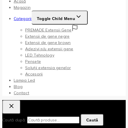
Acasă
Magazin
Categorii
Toggle Child Menu
PREMADE Extensii Gene
Extensii de gene negre
Extensii de gene brown
Adezivi p/u extensii gene
LED Tehnology
Pensete
Soluții extensia genelor
Accesorii
Lampa Led
Blog
Contact
Caută după:
Caută