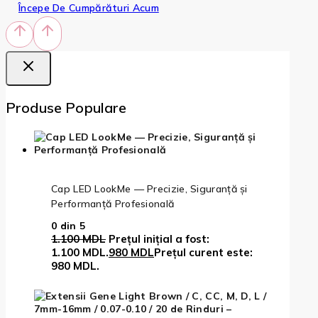
Începe De Cumpărături Acum
Produse Populare
Cap LED LookMe — Precizie, Siguranță și
Performanță Profesională
0
din 5
1.100
MDL
Prețul inițial a fost:
1.100 MDL.
980
MDL
Prețul curent este:
980 MDL.