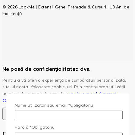
© 2026 LookMe | Extensii Gene, Premade & Cursuri | 10 Ani de
Excelență
Ne pasă de confidențialitatea dvs.
Pentru a vă oferi o experiență de cumpărături personalizată,
site-ul nostru folosește cookie-uri. Prin continuarea utilizării
acestui site, sunteți de acord cu
politica noastră privind
cookie-urile.
Nume utilizator sau email
*
Obligatoriu
Accepta Cookie-Uri
Parolă
*
Obligatoriu
Cota