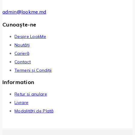
admin@lookme.md
Cunoaște-ne
Despre LookMe
Noutăți
Carieră
Contact
Termeni și Condiții
Information
Retur si anulare
Livrare
Modalități de Plată