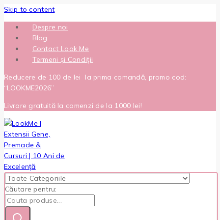
Skip to content
Despre noi
Blog
Contact Look Me
Termeni și Condiții
Reducere de 100 de lei la prima comandă, promo cod:
“LOOKME2026”
Livrare gratuită la comenzi de la 1000 lei!
Căutare pentru: