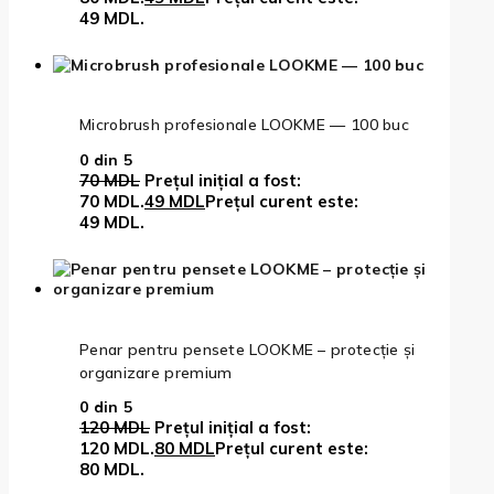
49 MDL.
Microbrush profesionale LOOKME — 100 buc
0
din 5
70
MDL
Prețul inițial a fost:
70 MDL.
49
MDL
Prețul curent este:
49 MDL.
Penar pentru pensete LOOKME – protecție și
organizare premium
0
din 5
120
MDL
Prețul inițial a fost:
120 MDL.
80
MDL
Prețul curent este:
80 MDL.