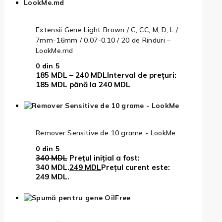
Extensii Gene Light Brown / C, CC, M, D, L /
7mm-16mm / 0.07-0.10 / 20 de Rinduri –
LookMe.md
0
din 5
185
MDL
–
240
MDL
Interval de prețuri:
185 MDL până la 240 MDL
Remover Sensitive de 10 grame - LookMe
0
din 5
340
MDL
Prețul inițial a fost:
340 MDL.
249
MDL
Prețul curent este:
249 MDL.