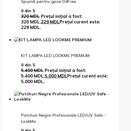
Spumă pentru gene OilFree
0
din 5
320
MDL
Prețul inițial a fost:
320 MDL.
229
MDL
Prețul curent este:
229 MDL.
KIT LAMPA LED LOOKME PREMIUM
0
din 5
5.400
MDL
Prețul inițial a fost:
5.400 MDL.
5.000
MDL
Prețul curent este:
5.000 MDL.
Patchuri Negre Profesionale LED/UV Safe -
LookMe
0
din 5