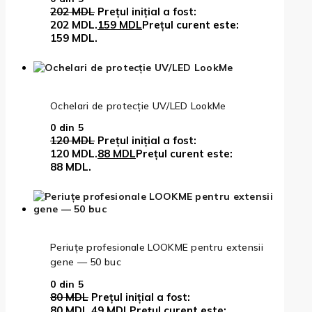
202
MDL
Prețul inițial a fost:
202 MDL.
159
MDL
Prețul curent este:
159 MDL.
Ochelari de protecție UV/LED LookMe
0
din 5
120
MDL
Prețul inițial a fost:
120 MDL.
88
MDL
Prețul curent este:
88 MDL.
Periuțe profesionale LOOKME pentru extensii
gene — 50 buc
0
din 5
80
MDL
Prețul inițial a fost:
80 MDL.
49
MDL
Prețul curent este: