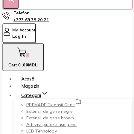
Telefon
+373 69 39 20 21
My Account
Log In
0
Cart
0
.00MDL
Acasă
Magazin
Categorii
PREMADE Extensii Gene
Extensii de gene negre
Extensii de gene brown
Adezivi p/u extensii gene
LED Tehnology