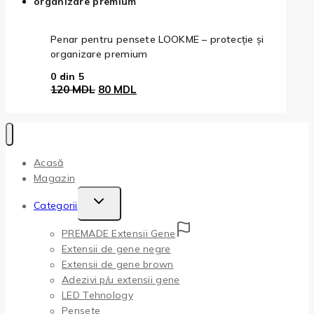
70 MDL.
Penar pentru pensete LOOKME – protecție și
organizare premium
0
din 5
Prețul
Prețul
120
MDL
80
MDL
inițial
curent
a
este:
fost:
80 MDL.
120 MDL.
Acasă
Magazin
Toggle
Categorii
Child
PREMADE Extensii Gene
Menu
Extensii de gene negre
Extensii de gene brown
Adezivi p/u extensii gene
LED Tehnology
Pensete