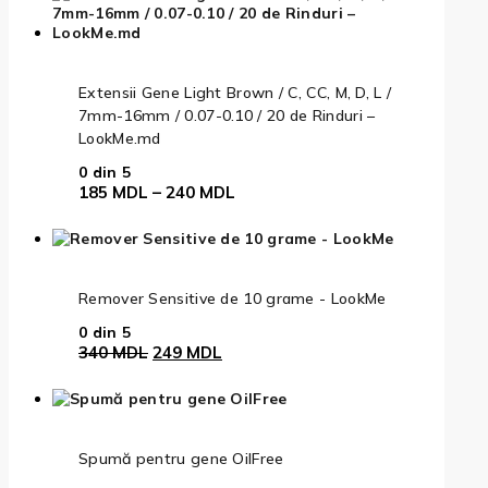
fost:
980 MDL.
1.100 MDL.
Extensii Gene Light Brown / C, CC, M, D, L /
7mm-16mm / 0.07-0.10 / 20 de Rinduri –
LookMe.md
0
din 5
Interval
185
MDL
–
240
MDL
de
prețuri:
185 MDL
până
la
Remover Sensitive de 10 grame - LookMe
240 MDL
0
din 5
Prețul
Prețul
340
MDL
249
MDL
inițial
curent
a
este:
fost:
249 MDL.
340 MDL.
Spumă pentru gene OilFree