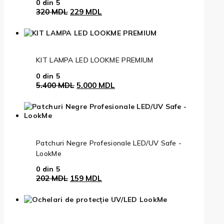
0
din 5
Prețul
Prețul
320
MDL
229
MDL
inițial
curent
a
este:
fost:
229 MDL.
320 MDL.
KIT LAMPA LED LOOKME PREMIUM
0
din 5
Prețul
Prețul
5.400
MDL
5.000
MDL
inițial
curent
a
este:
fost:
5.000 MDL.
5.400 MDL.
Patchuri Negre Profesionale LED/UV Safe -
LookMe
0
din 5
Prețul
Prețul
202
MDL
159
MDL
inițial
curent
a
este:
fost:
159 MDL.
202 MDL.