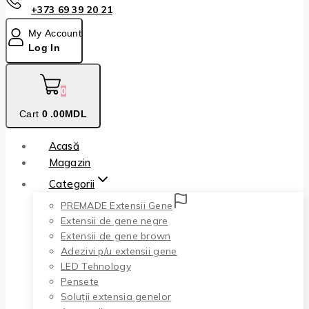
+373 69 39 20 21
My Account
Log In
0
Cart
0
.00MDL
Acasă
Magazin
Categorii
PREMADE Extensii Gene
Extensii de gene negre
Extensii de gene brown
Adezivi p/u extensii gene
LED Tehnology
Pensete
Soluții extensia genelor