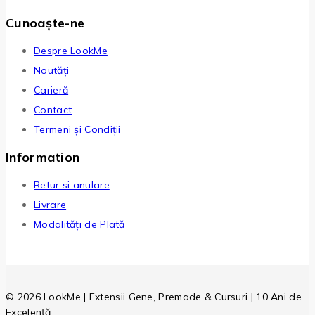
Cunoaște-ne
Despre LookMe
Noutăți
Carieră
Contact
Termeni și Condiții
Information
Retur si anulare
Livrare
Modalități de Plată
© 2026 LookMe | Extensii Gene, Premade & Cursuri | 10 Ani de
Excelență