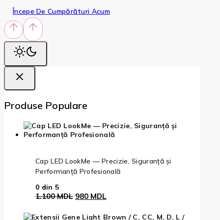
Începe De Cumpărături Acum
Produse Populare
Cap LED LookMe — Precizie, Siguranță și
Performanță Profesională
0
din 5
Prețul
Prețul
1.100
MDL
980
MDL
inițial
curent
a
este: