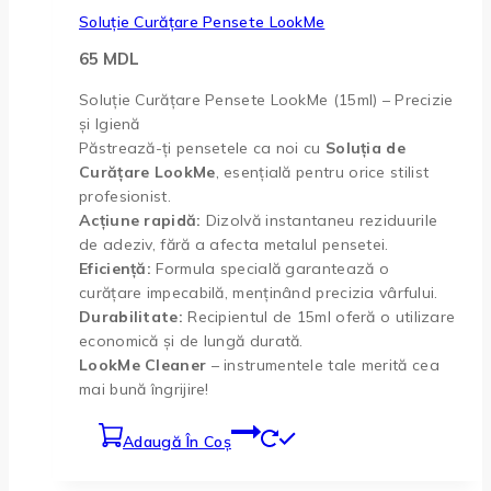
Soluție Curățare Pensete LookMe
65
MDL
Soluție Curățare Pensete LookMe (15ml) – Precizie
și Igienă
Păstrează-ți pensetele ca noi cu
Soluția de
Curățare LookMe
, esențială pentru orice stilist
profesionist.
Acțiune rapidă:
Dizolvă instantaneu reziduurile
de adeziv, fără a afecta metalul pensetei.
Eficiență:
Formula specială garantează o
curățare impecabilă, menținând precizia vârfului.
Durabilitate:
Recipientul de 15ml oferă o utilizare
economică și de lungă durată.
LookMe Cleaner
– instrumentele tale merită cea
mai bună îngrijire!
Adaugă În Coș