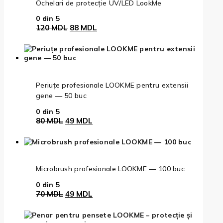
Ochelari de protecție UV/LED LookMe
0
din 5
Prețul
Prețul
120
MDL
88
MDL
inițial
curent
a
este:
fost:
88 MDL.
120 MDL.
Periuțe profesionale LOOKME pentru extensii
gene — 50 buc
0
din 5
Prețul
Prețul
80
MDL
49
MDL
inițial
curent
a
este:
fost:
49 MDL.
80 MDL.
Microbrush profesionale LOOKME — 100 buc
0
din 5
Prețul
Prețul
70
MDL
49
MDL
inițial
curent
a
este:
fost:
49 MDL.