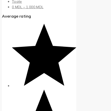
Toate
Interval
0
MDL
–
1.000
MDL
de
Average rating
prețuri:
0 MDL
până
la
1.000 MDL