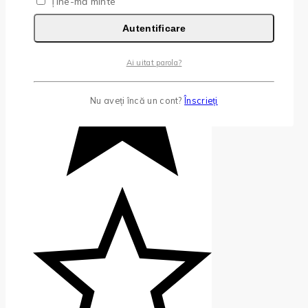
Ține-mă minte
Autentificare
Ai uitat parola?
Nu aveți încă un cont?
Înscrieți