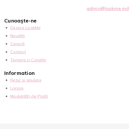
admin@lookme.md
Cunoaște-ne
Despre LookMe
Noutăți
Carieră
Contact
Termeni și Condiții
Information
Retur si anulare
Livrare
Modalități de Plată