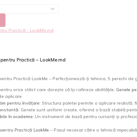
 pentru Practică – LookMe.md
entru Practică LookMe – Perfecționează-ți tehnica, 5 perechi de 
entru orice stilist care dorește să își rafineze abilitățile,
Genele pe
de aplicare.
im pentru învățare:
Structura paletei permite o aplicare realistă, f
onstantă:
Genele sunt uniform create, oferind o bază stabilă pentr
bile în academie:
Un instrument de bază pentru cursanți și profesioni
pentru Practică LookMe
– Pasul necesar către o tehnică impecabil