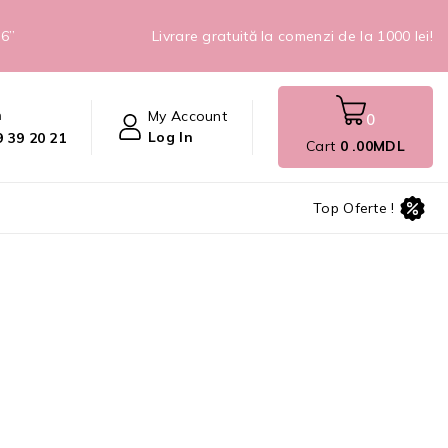
26”
Livrare gratuită la comenzi de la 1000 lei!
n
My Account
0
Log In
 39 20 21
Cart
0
.00MDL
Top Oferte !