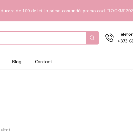
ducere de 100 de lei la prima comandă, promo cod: “LOOKME20
Telefo
+373 69
Blog
Contact
zultat