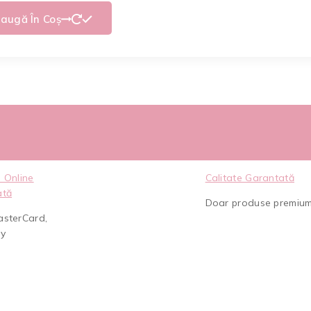
augă În Coș
 Online
Calitate Garantată
ată
Doar produse premiu
asterCard,
ay