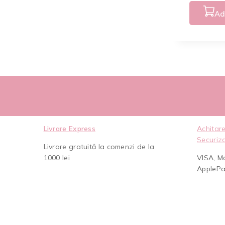
Ad
Livrare Express
Achitare
Securiz
Livrare gratuită la comenzi de la
1000 lei
VISA, M
AppleP