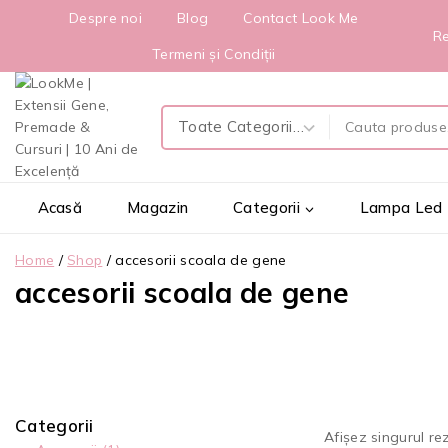
Despre noi
Blog
Contact Look Me
Re
Termeni și Condiții
Acasă
Magazin
Categorii
Lampa Led
Home
/
Shop
/
accesorii scoala de gene
accesorii scoala de gene
Categorii
Afișez singurul re