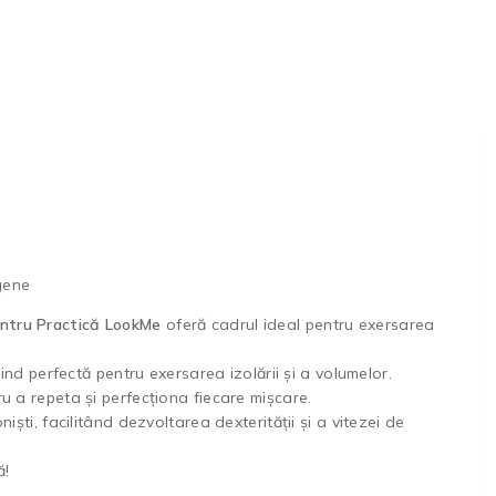
gene
ntru Practică LookMe
oferă cadrul ideal pentru exersarea
iind perfectă pentru exersarea izolării și a volumelor.
u a repeta și perfecționa fiecare mișcare.
ști, facilitând dezvoltarea dexterității și a vitezei de
ă!