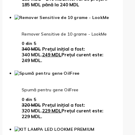
185 MDL până la 240 MDL
Remover Sensitive de 10 grame - LookMe
0
din 5
340
MDL
Prețul inițial a fost:
340 MDL.
249
MDL
Prețul curent este:
249 MDL.
Spumă pentru gene OilFree
0
din 5
320
MDL
Prețul inițial a fost:
320 MDL.
229
MDL
Prețul curent este:
229 MDL.