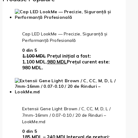
Cap LED LookMe — Precizie, Siguranță și
Performanță Profesională
0
din 5
1.100
MDL
Prețul inițial a fost:
1.100 MDL.
980
MDL
Prețul curent este:
980 MDL.
Extensii Gene Light Brown / C, CC, M, D, L /
7mm-16mm / 0.07-0.10 / 20 de Rinduri –
LookMe.md
0
din 5
185
MDL
–
240
MDL
Interval de prețuri: