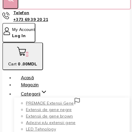
Telefon
+373 69 39 20 21
My Account
Log In
0
Cart
0
.00MDL
Acasă
Magazin
Categorii
PREMADE Extensii Gene
Extensii de gene negre
Extensii de gene brown
Adezivi p/u extensii gene
LED Tehnology