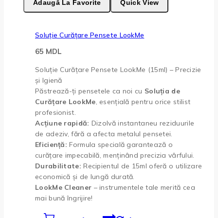
Adaugă La Favorite
Quick View
Soluție Curățare Pensete LookMe
65
MDL
Soluție Curățare Pensete LookMe (15ml) – Precizie
și Igienă
Păstrează-ți pensetele ca noi cu
Soluția de
Curățare LookMe
, esențială pentru orice stilist
profesionist.
Acțiune rapidă:
Dizolvă instantaneu reziduurile
de adeziv, fără a afecta metalul pensetei.
Eficiență:
Formula specială garantează o
curățare impecabilă, menținând precizia vârfului.
Durabilitate:
Recipientul de 15ml oferă o utilizare
economică și de lungă durată.
LookMe Cleaner
– instrumentele tale merită cea
mai bună îngrijire!