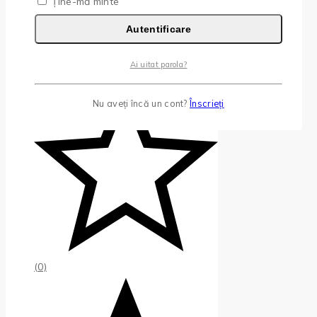
Ține-mă minte
Autentificare
Ai uitat parola?
Nu aveți încă un cont?
Înscrieți
(0)