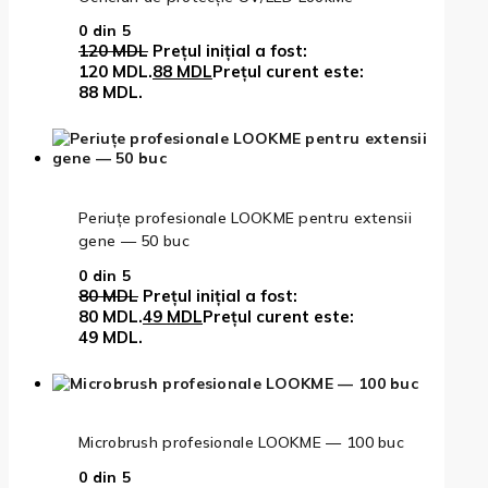
0
din 5
120
MDL
Prețul inițial a fost:
120 MDL.
88
MDL
Prețul curent este:
88 MDL.
Periuțe profesionale LOOKME pentru extensii
gene — 50 buc
0
din 5
80
MDL
Prețul inițial a fost:
80 MDL.
49
MDL
Prețul curent este:
49 MDL.
Microbrush profesionale LOOKME — 100 buc
0
din 5