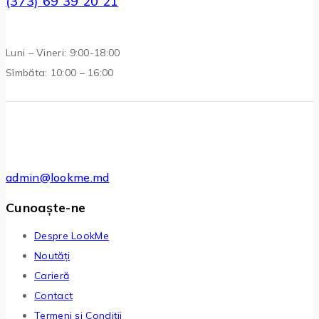
(373) 69 39 20 21
Luni – Vineri: 9:00-18:00
Sîmbăta: 10:00 – 16:00
admin@lookme.md
Cunoaște-ne
Despre LookMe
Noutăți
Carieră
Contact
Termeni și Condiții