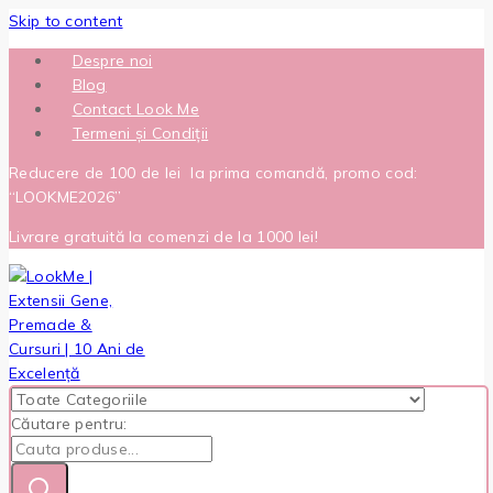
Skip to content
Despre noi
Blog
Contact Look Me
Termeni și Condiții
Reducere de 100 de lei la prima comandă, promo cod:
“LOOKME2026”
Livrare gratuită la comenzi de la 1000 lei!
Căutare pentru: