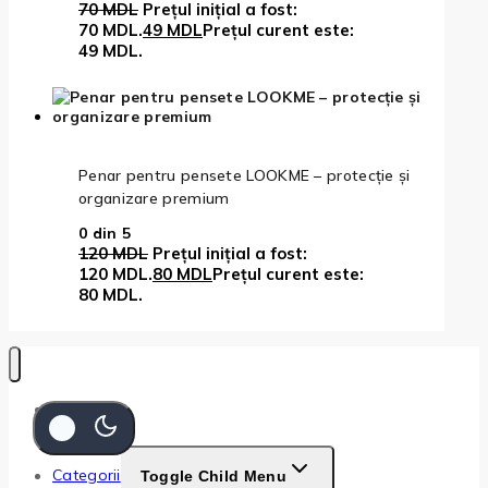
70
MDL
Prețul inițial a fost:
70 MDL.
49
MDL
Prețul curent este:
49 MDL.
Penar pentru pensete LOOKME – protecție și
organizare premium
0
din 5
120
MDL
Prețul inițial a fost:
120 MDL.
80
MDL
Prețul curent este:
80 MDL.
Acasă
Magazin
Categorii
Toggle Child Menu