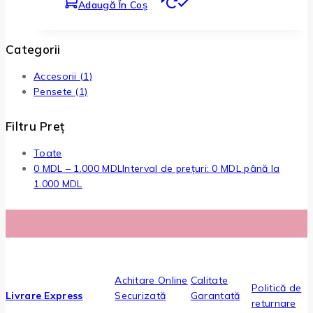
Adaugă În Coș
Categorii
Accesorii
(1)
Pensete
(1)
Filtru Preț
Toate
0
MDL
–
1.000
MDL
Interval de prețuri: 0 MDL până la
1.000 MDL
Achitare Online
Calitate
Politică de
Livrare Express
Securizată
Garantată
returnare