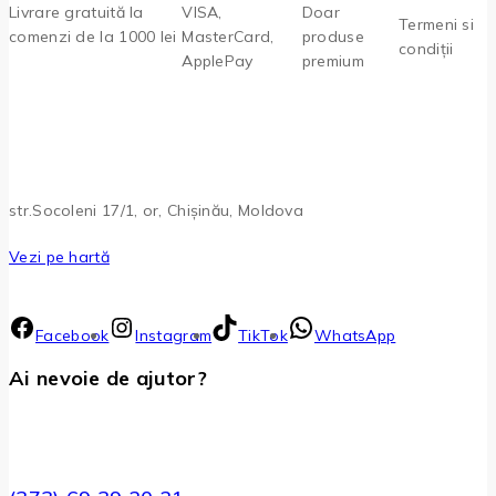
Livrare gratuită la
VISA,
Doar
Termeni si
comenzi de la 1000 lei
MasterCard,
produse
condiții
ApplePay
premium
str.Socoleni 17/1, or, Chișinău, Moldova
Vezi pe hartă
Facebook
Instagram
TikTok
WhatsApp
Ai nevoie de ajutor?