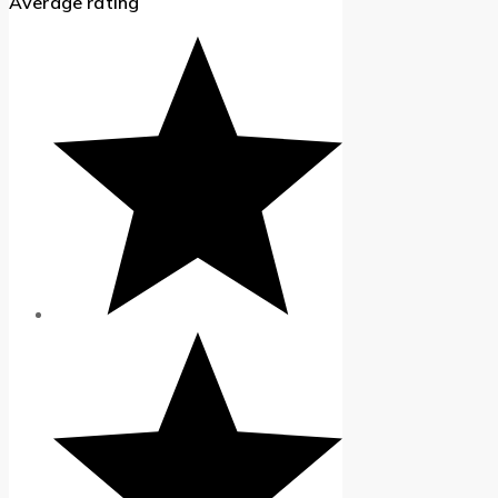
Average rating
prețuri:
0 MDL
până
la
1.000 MDL