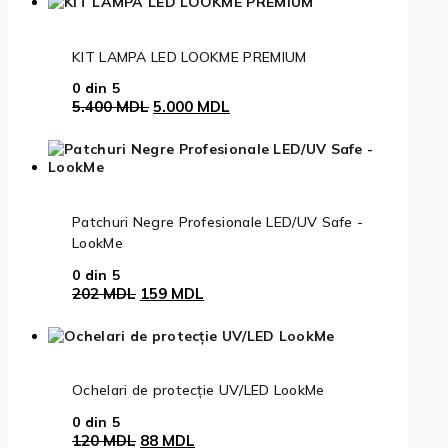
fost:
229 MDL.
320 MDL.
KIT LAMPA LED LOOKME PREMIUM
0
din 5
Prețul
Prețul
5.400
MDL
5.000
MDL
inițial
curent
a
este:
fost:
5.000 MDL.
5.400 MDL.
Patchuri Negre Profesionale LED/UV Safe -
LookMe
0
din 5
Prețul
Prețul
202
MDL
159
MDL
inițial
curent
a
este:
fost:
159 MDL.
202 MDL.
Ochelari de protecție UV/LED LookMe
0
din 5
Prețul
Prețul
120
MDL
88
MDL