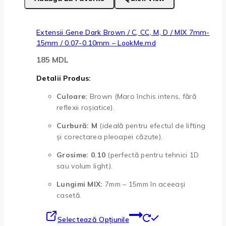
Extensii Gene Dark Brown / C, CC, M, D / MIX 7mm-
15mm / 0.07-0.10mm – LookMe.md
185
MDL
Detalii Produs:
Culoare:
Brown (Maro închis intens, fără
reflexii roșiatice).
Curbură:
M
(ideală pentru efectul de lifting
și corectarea pleoapei căzute).
Grosime:
0.10
(perfectă pentru tehnici 1D
sau volum light).
Lungimi MIX:
7mm – 15mm în aceeași
casetă.
Acest
Selectează Opțiunile
produs