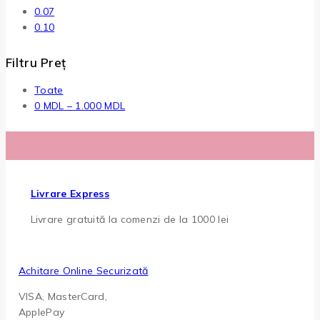
0.07
0.10
Filtru Preț
Toate
Interval
0
MDL
–
1.000
MDL
de
prețuri:
0 MDL
până
la
Livrare Express
1.000 MDL
Livrare gratuită la comenzi de la 1000 lei
Achitare Online Securizată
VISA, MasterCard,
ApplePay