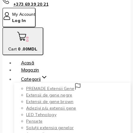
+373 69 39 20 21
My Account
Log In
0
Cart
0
.00MDL
Acasă
Magazin
Categorii
PREMADE Extensii Gene
Extensii de gene negre
Extensii de gene brown
Adezivi p/u extensii gene
LED Tehnology
Pensete
Soluții extensia genelor