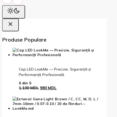
Produse Populare
Cap LED LookMe — Precizie, Siguranță și
Performanță Profesională
0
din 5
Prețul
Prețul
1.100
MDL
980
MDL
inițial
curent
a
este:
fost:
980 MDL.
1.100 MDL.