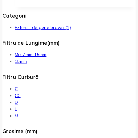
are
mai
Categorii
multe
variații.
Extensii de gene brown
(1)
Opțiunile
pot
Filtru de Lungime(mm)
fi
alese
Mix 7mm-15mm
în
15mm
pagina
produsului.
Filtru Curbură
C
CC
D
L
M
Grosime (mm)