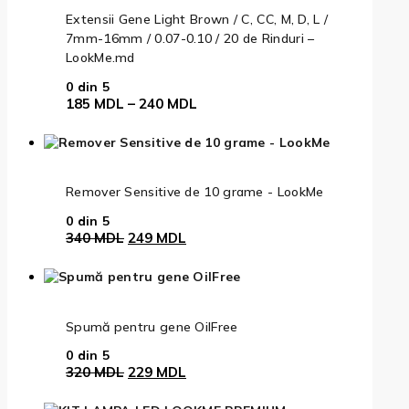
Extensii Gene Light Brown / C, CC, M, D, L /
7mm-16mm / 0.07-0.10 / 20 de Rinduri –
LookMe.md
0
din 5
Interval
185
MDL
–
240
MDL
de
prețuri:
185 MDL
până
la
Remover Sensitive de 10 grame - LookMe
240 MDL
0
din 5
Prețul
Prețul
340
MDL
249
MDL
inițial
curent
a
este:
fost:
249 MDL.
340 MDL.
Spumă pentru gene OilFree
0
din 5
Prețul
Prețul
320
MDL
229
MDL
inițial
curent
a
este: