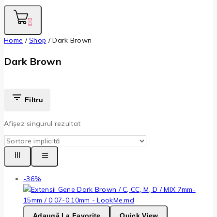
0
Home
/
Shop
/
Dark Brown
Dark Brown
Filtru
Afișez singurul rezultat
Produse
-36%
la
vanzare
Adaugă La Favorite
Quick View