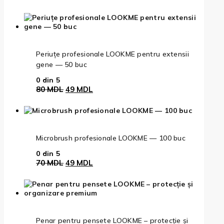
inițial
curent
a
este:
fost:
88 MDL.
120 MDL.
Periuțe profesionale LOOKME pentru extensii
gene — 50 buc
0
din 5
Prețul
Prețul
80
MDL
49
MDL
inițial
curent
a
este:
fost:
49 MDL.
80 MDL.
Microbrush profesionale LOOKME — 100 buc
0
din 5
Prețul
Prețul
70
MDL
49
MDL
inițial
curent
a
este:
fost:
49 MDL.
70 MDL.
Penar pentru pensete LOOKME – protecție și