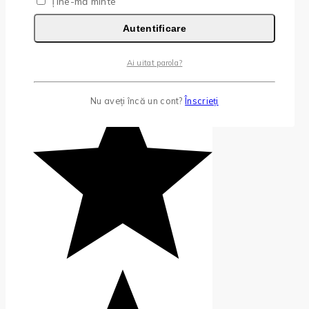
Ține-mă minte
Autentificare
Ai uitat parola?
Nu aveți încă un cont?
Înscrieți