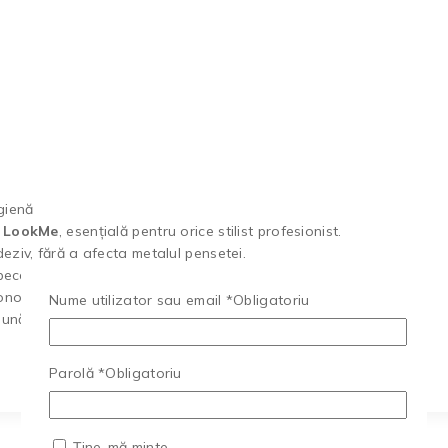
gienă
e LookMe
, esențială pentru orice stilist profesionist.
eziv, fără a afecta metalul pensetei.
cabilă, menținând precizia vârfului.
onomică și de lungă durată.
Nume utilizator sau email
*
Obligatoriu
nă îngrijire!
Parolă
*
Obligatoriu
Ține-mă minte