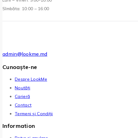
Luni – Vineri: 9:00-18:00
Sîmbăta: 10:00 – 16:00
admin@lookme.md
Cunoaște-ne
Despre LookMe
Noutăți
Carieră
Contact
Termeni și Condiții
Information
Retur si anulare