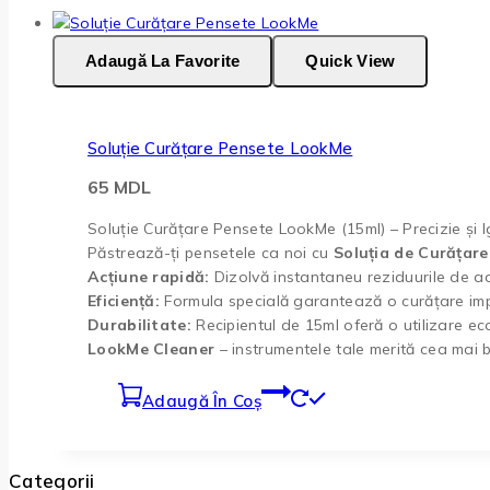
Adaugă La Favorite
Quick View
Soluție Curățare Pensete LookMe
65
MDL
Soluție Curățare Pensete LookMe (15ml) – Precizie și I
Păstrează-ți pensetele ca noi cu
Soluția de Curățar
Acțiune rapidă:
Dizolvă instantaneu reziduurile de ad
Eficiență:
Formula specială garantează o curățare impe
Durabilitate:
Recipientul de 15ml oferă o utilizare ec
LookMe Cleaner
– instrumentele tale merită cea mai bu
Adaugă În Coș
Categorii