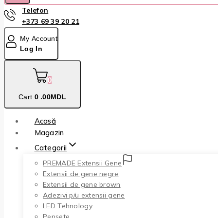
Telefon
+373 69 39 20 21
My Account
Log In
0
Cart
0
.00MDL
Acasă
Magazin
Categorii
PREMADE Extensii Gene
Extensii de gene negre
Extensii de gene brown
Adezivi p/u extensii gene
LED Tehnology
Pensete