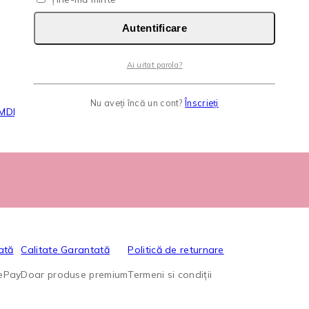
Autentificare
Ai uitat parola?
Nu aveți încă un cont?
Înscrieți
 MDL
ată
Calitate Garantată
Politică de returnare
lePay
Doar produse premium
Termeni si condiții