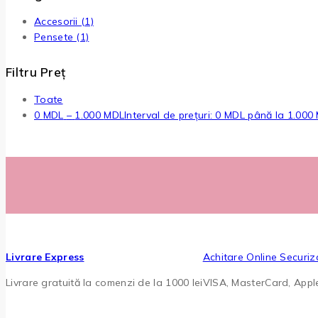
Accesorii
(1)
Pensete
(1)
Filtru Preț
Toate
0
MDL
–
1.000
MDL
Interval de prețuri: 0 MDL până la 1.000
Livrare Express
Achitare Online Securiz
Livrare gratuită la comenzi de la 1000 lei
VISA, MasterCard, App