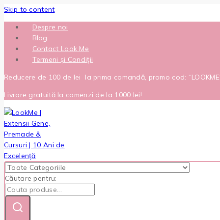
Skip to content
Despre noi
Blog
Contact Look Me
Termeni și Condiții
Reducere de 100 de lei la prima comandă, promo cod: “LOOKM
Livrare gratuită la comenzi de la 1000 lei!
Căutare pentru: