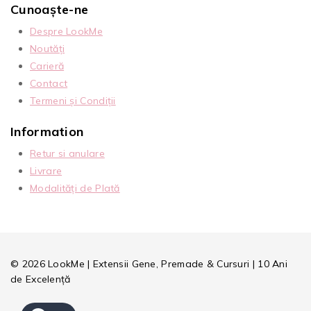
Cunoaște-ne
Despre LookMe
Noutăți
Carieră
Contact
Termeni și Condiții
Information
Retur si anulare
Livrare
Modalități de Plată
© 2026 LookMe | Extensii Gene, Premade & Cursuri | 10 Ani
de Excelență