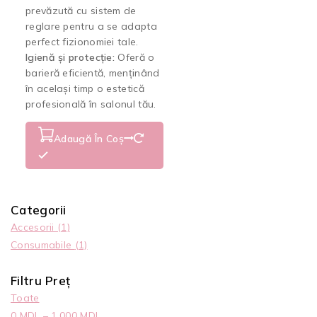
prevăzută cu sistem de
reglare pentru a se adapta
perfect fizionomiei tale.
Igienă și protecție:
Oferă o
barieră eficientă, menținând
în același timp o estetică
profesională în salonul tău.
Adaugă În Coș
Categorii
Accesorii
(1)
Consumabile
(1)
Filtru Preț
Toate
0
MDL
–
1.000
MDL