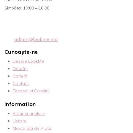
Sîmbăta: 10:00 – 16:00
admin@lookme.md
Cunoaște-ne
Despre LookMe
Noutăți
Carieră
Contact
Termeni și Condiții
Information
Retur si anulare
Livrare
Modalități de Plată