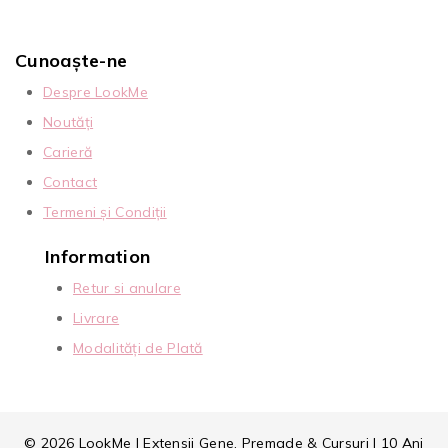
Cunoaște-ne
Despre LookMe
Noutăți
Carieră
Contact
Termeni și Condiții
Information
Retur si anulare
Livrare
Modalități de Plată
© 2026 LookMe | Extensii Gene, Premade & Cursuri | 10 Ani