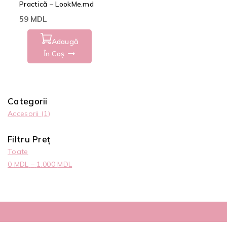
Practică – LookMe.md
59
MDL
Adaugă
În Coș
Categorii
Accesorii
(1)
Filtru Preț
Toate
0
MDL
–
1.000
MDL