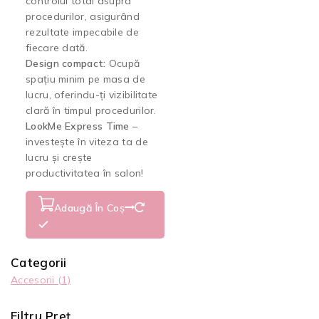
controlul total asupra
procedurilor, asigurând
rezultate impecabile de
fiecare dată.
Design compact:
Ocupă
spațiu minim pe masa de
lucru, oferindu-ți vizibilitate
clară în timpul procedurilor.
LookMe Express Time
–
investește în viteza ta de
lucru și crește
productivitatea în salon!
Adaugă În Coș
Categorii
Accesorii
(1)
Filtru Preț