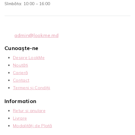
Sîmbăta: 10:00 – 16:00
admin@lookme.md
Cunoaște-ne
Despre LookMe
Noutăți
Carieră
Contact
Termeni și Condiții
Information
Retur si anulare
Livrare
Modalități de Plată