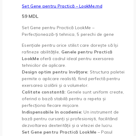
Set Gene pentru Practică – LookMe.md
59
MDL
Set Gene pentru Practică LookMe –
Perfecționează-ți tehnica, 5 perechi de gene
Esențiale pentru orice stilist care dorește să își
rafineze abilitățile,
Genele pentru Practică
LookMe
oferă cadrul ideal pentru exersarea
tehnicilor de aplicare.
Design optim pentru învățare:
Structura paletei
permite o aplicare realistă, fiind perfectă pentru
exersarea izolării și a volumelor.
Calitate constantă:
Genele sunt uniform create,
oferind o bază stabilă pentru a repeta și
perfecționa fiecare mișcare.
Indispensabile în academie:
Un instrument de
bază pentru cursanți și profesioniști, facilitând
dezvoltarea dexterității și a vitezei de lucru.
Set Gene pentru Practică LookMe
– Pasul