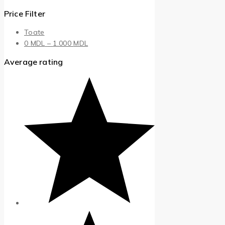
Price Filter
Toate
Interval
0
MDL
–
1.000
MDL
de
Average rating
prețuri:
0 MDL
până
la
1.000 MDL