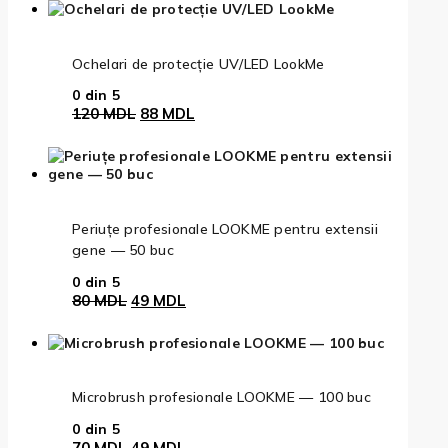
a
este:
fost:
159 MDL.
202 MDL.
Ochelari de protecție UV/LED LookMe
0
din 5
Prețul
Prețul
120
MDL
88
MDL
inițial
curent
a
este:
fost:
88 MDL.
120 MDL.
Periuțe profesionale LOOKME pentru extensii
gene — 50 buc
0
din 5
Prețul
Prețul
80
MDL
49
MDL
inițial
curent
a
este:
fost:
49 MDL.
80 MDL.
Microbrush profesionale LOOKME — 100 buc
0
din 5
Prețul
Prețul
70
MDL
49
MDL