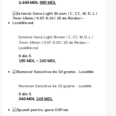
Prețul
Prețul
1.100
MDL
980
MDL
inițial
curent
a
este:
fost:
980 MDL.
1.100 MDL.
Extensii Gene Light Brown / C, CC, M, D, L /
7mm-16mm / 0.07-0.10 / 20 de Rinduri –
LookMe.md
0
din 5
Interval
185
MDL
–
240
MDL
de
prețuri:
185 MDL
până
la
Remover Sensitive de 10 grame - LookMe
240 MDL
0
din 5
Prețul
Prețul
340
MDL
249
MDL
inițial
curent
a
este:
fost:
249 MDL.