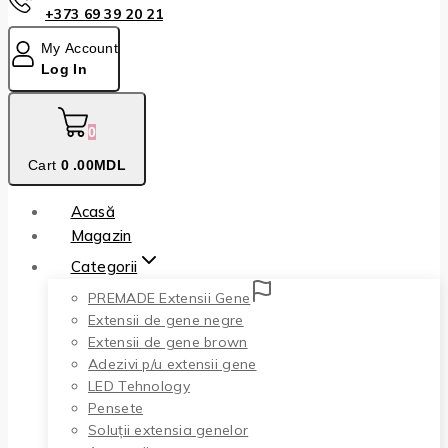
+373 69 39 20 21
My Account
Log In
0
Cart
0
.00MDL
Acasă
Magazin
Categorii
PREMADE Extensii Gene
Extensii de gene negre
Extensii de gene brown
Adezivi p/u extensii gene
LED Tehnology
Pensete
Soluții extensia genelor