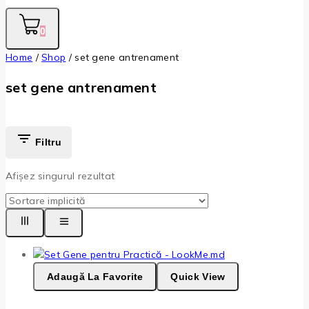
0
Home
/
Shop
/
set gene antrenament
set gene antrenament
Filtru
Afișez singurul rezultat
Adaugă La Favorite
Quick View