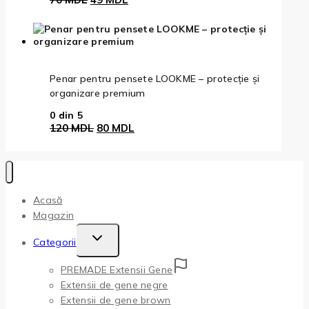
inițial
curent
a
este:
fost:
49 MDL.
70 MDL.
Penar pentru pensete LOOKME – protecție și
organizare premium
0
din 5
Prețul
Prețul
120
MDL
80
MDL
inițial
curent
a
este:
fost:
80 MDL.
120 MDL.
Acasă
Magazin
Toggle
Categorii
Child
PREMADE Extensii Gene
Menu
Extensii de gene negre
Extensii de gene brown