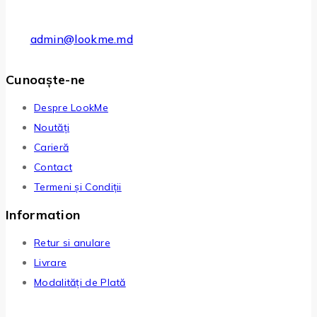
admin@lookme.md
Cunoaște-ne
Despre LookMe
Noutăți
Carieră
Contact
Termeni și Condiții
Information
Retur si anulare
Livrare
Modalități de Plată