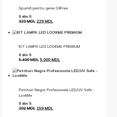
340 MDL.
Spumă pentru gene OilFree
0
din 5
Prețul
Prețul
320
MDL
229
MDL
inițial
curent
a
este:
fost:
229 MDL.
320 MDL.
KIT LAMPA LED LOOKME PREMIUM
0
din 5
Prețul
Prețul
5.400
MDL
5.000
MDL
inițial
curent
a
este:
fost:
5.000 MDL.
5.400 MDL.
Patchuri Negre Profesionale LED/UV Safe -
LookMe
0
din 5
Prețul
Prețul
202
MDL
159
MDL
inițial
curent