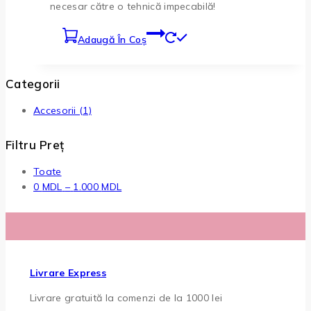
necesar către o tehnică impecabilă!
Adaugă În Coș
Categorii
Accesorii
(1)
Filtru Preț
Toate
Interval
0
MDL
–
1.000
MDL
de
prețuri:
0 MDL
până
la
Livrare Express
1.000 MDL
Livrare gratuită la comenzi de la 1000 lei