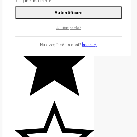
Ține-mă minte
Autentificare
Ai uitat parola?
Nu aveți încă un cont?
Înscrieți