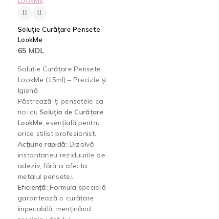
Soluție Curățare Pensete
LookMe
65
MDL
Soluție Curățare Pensete
LookMe (15ml) – Precizie și
Igienă
Păstrează-ți pensetele ca
noi cu
Soluția de Curățare
LookMe
, esențială pentru
orice stilist profesionist.
Acțiune rapidă:
Dizolvă
instantaneu reziduurile de
adeziv, fără a afecta
metalul pensetei.
Eficiență:
Formula specială
garantează o curățare
impecabilă, menținând