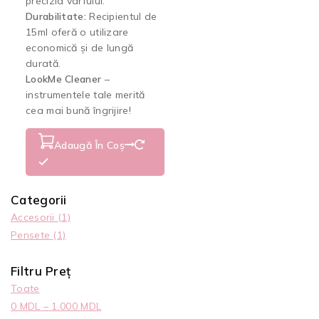
precizia vârfului.
Durabilitate:
Recipientul de
15ml oferă o utilizare
economică și de lungă
durată.
LookMe Cleaner
–
instrumentele tale merită
cea mai bună îngrijire!
Adaugă În Coș
Categorii
Accesorii
(1)
Pensete
(1)
Filtru Preț
Toate
0
MDL
–
1.000
MDL