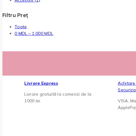
Accesorii
(1)
Filtru Preț
Toate
Interval
0
MDL
–
1.000
MDL
de
prețuri:
0 MDL
până
la
1.000 MDL
Livrare Express
Achitare
Securiza
Livrare gratuită la comenzi de la
1000 lei
VISA, Ma
ApplePa