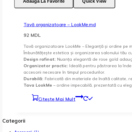
Adaugă La Favorite
Quick View
Tavă organizatoare – LookMe.md
92
MDL
Tavă organizatoare LookMe – Eleganță și ordine pe m
Îmbunătățește estetica și organizarea salonului tău c
Design rafinat:
Nuanța elegantă de rose gold adaugă u
Organizator practic:
Ideală pentru păstrarea la înde
accesorii necesare în timpul procedurilor.
Durabilă:
Fabricată din materiale de înaltă calitate, rez
Tava LookMe
– ordine impecabilă, prezentată cu eleg
Citește Mai Mult
Categorii