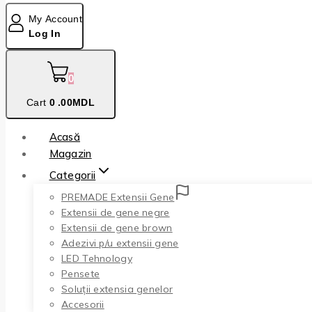
My Account
Log In
0
Cart
0
.00MDL
Acasă
Magazin
Categorii
PREMADE Extensii Gene
Extensii de gene negre
Extensii de gene brown
Adezivi p/u extensii gene
LED Tehnology
Pensete
Soluții extensia genelor
Accesorii