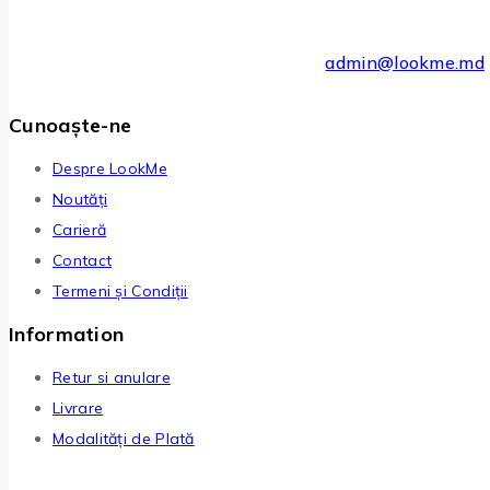
admin@lookme.md
Cunoaște-ne
Despre LookMe
Noutăți
Carieră
Contact
Termeni și Condiții
Information
Retur si anulare
Livrare
Modalități de Plată