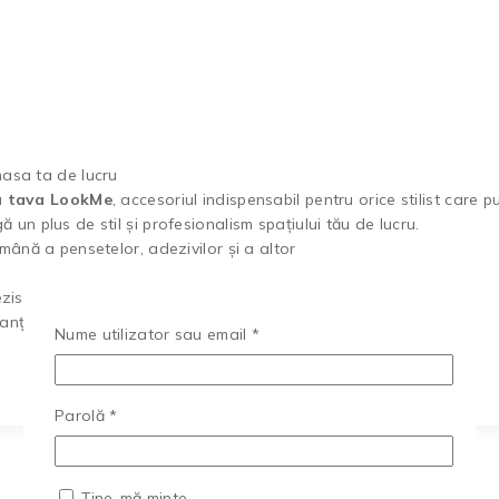
asa ta de lucru
u
tava LookMe
, accesoriul indispensabil pentru orice stilist care p
n plus de stil și profesionalism spațiului tău de lucru.
mână a pensetelor, adezivilor și a altor
istentă la utilizarea zilnică.
anță!
Obligatoriu
Nume utilizator sau email
*
Obligatoriu
Parolă
*
Ține-mă minte