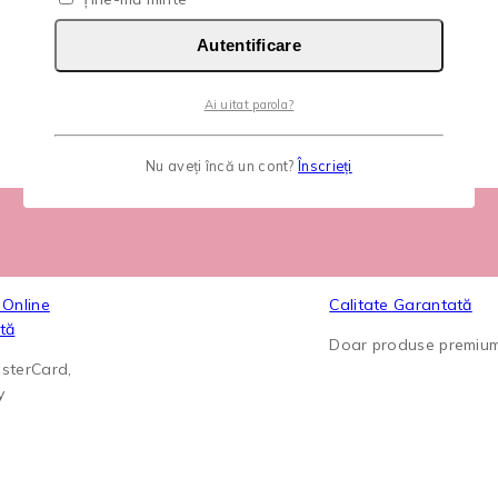
Autentificare
Ai uitat parola?
Nu aveți încă un cont?
Înscrieți
 Online
Calitate Garantată
tă
Doar produse premiu
sterCard,
y