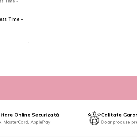
ess Time –
itare Online Securizată
Calitate Gara
A, MasterCard, ApplePay
Doar produse pr