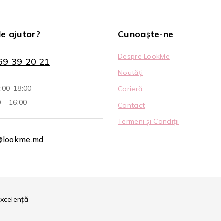
de ajutor?
Cunoaște-ne
Despre LookMe
69 39 20 21
Noutăți
9:00-18:00
Carieră
 – 16:00
Contact
Termeni și Condiții
@lookme.md
Excelență