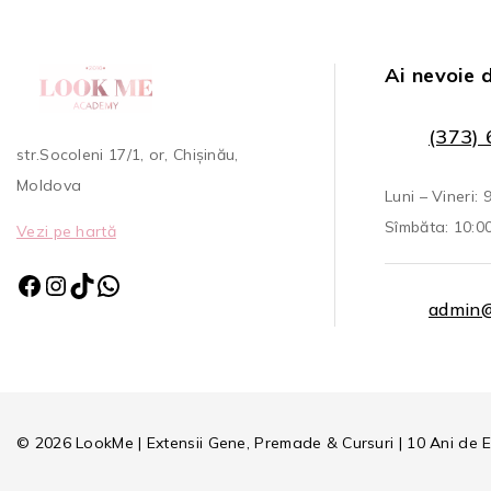
Ai nevoie 
(373) 
str.Socoleni 17/1, or, Chișinău,
Moldova
Luni – Vineri: 
Sîmbăta: 10:00
Vezi pe hartă
admin
© 2026 LookMe | Extensii Gene, Premade & Cursuri | 10 Ani de 