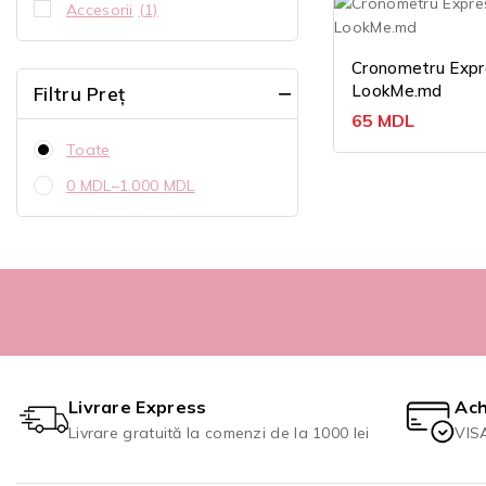
Accesorii
(1)
Cronometru Expr
LookMe.md
Filtru Preț
65
MDL
Toate
0
MDL
–
1.000
MDL
Livrare Express
Ach
Livrare gratuită la comenzi de la 1000 lei
VIS