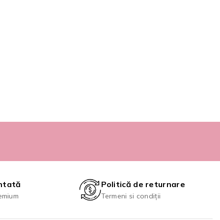
ntată
Politică de returnare
emium
Termeni si condiții