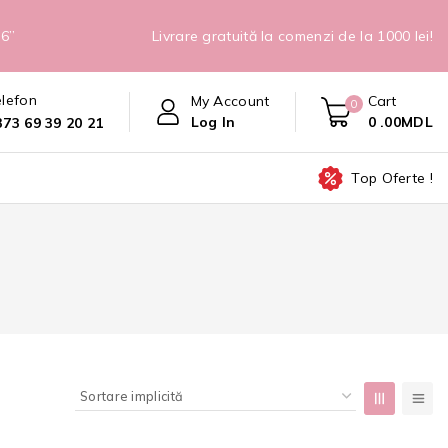
26”
Livrare gratuită la comenzi de la 1000 lei!
elefon
My Account
Cart
0
Log In
0
.00MDL
373 69 39 20 21
Top Oferte !