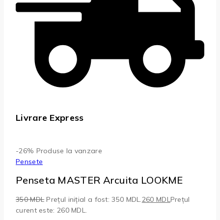
Livrare Express
-26%
Produse la vanzare
Pensete
Penseta MASTER Arcuita LOOKME
350
MDL
Prețul inițial a fost: 350 MDL.
260
MDL
Prețul
curent este: 260 MDL.