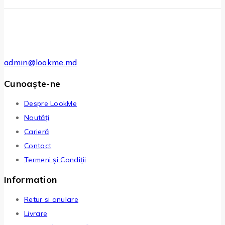
admin@lookme.md
Cunoaște-ne
Despre LookMe
Noutăți
Carieră
Contact
Termeni și Condiții
Information
Retur si anulare
Livrare