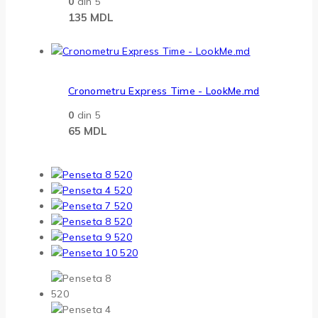
0
din 5
135
MDL
Cronometru Express Time - LookMe.md
0
din 5
65
MDL