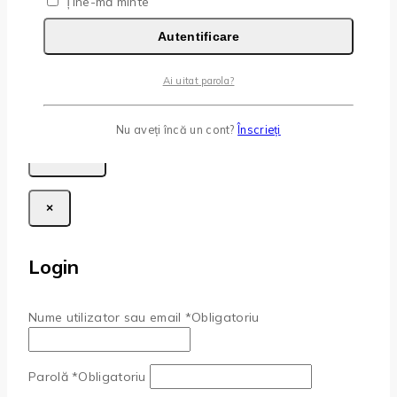
Ține-mă minte
Numele
*
Autentificare
E-mail
*
Ai uitat parola?
Salvează-mi numele, emailul și site-ul web în acest
navigator pentru data viitoare când o să comentez.
Nu aveți încă un cont?
Înscrieți
×
Login
Nume utilizator sau email
*
Obligatoriu
Parolă
*
Obligatoriu