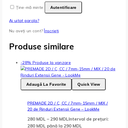
Ține-mă minte
Autentificare
Ai uitat parola?
Nu aveți un cont?
Înscrieți
Produse similare
-28%
Produse la vanzare
Adaugă La Favorite
Quick View
PREMADE 2D / C, CC / 7mm-15mm / MIX /
20 de Rinduri Extensii Gene – LookMe
280
MDL
–
290
MDL
Interval de prețuri:
280 MDL până la 290 MDL