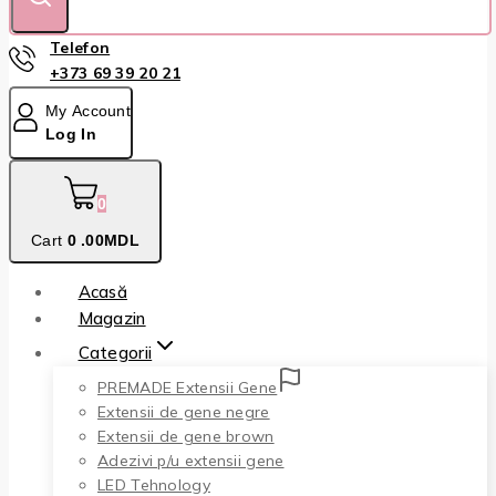
Telefon
+373 69 39 20 21
My Account
Log In
0
Cart
0
.00MDL
Acasă
Magazin
Categorii
PREMADE Extensii Gene
Extensii de gene negre
Extensii de gene brown
Adezivi p/u extensii gene
LED Tehnology