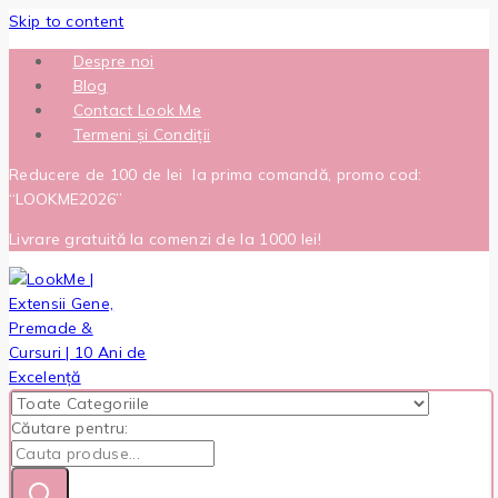
Skip to content
Despre noi
Blog
Contact Look Me
Termeni și Condiții
Reducere de 100 de lei la prima comandă, promo cod:
“LOOKME2026”
Livrare gratuită la comenzi de la 1000 lei!
Căutare pentru: