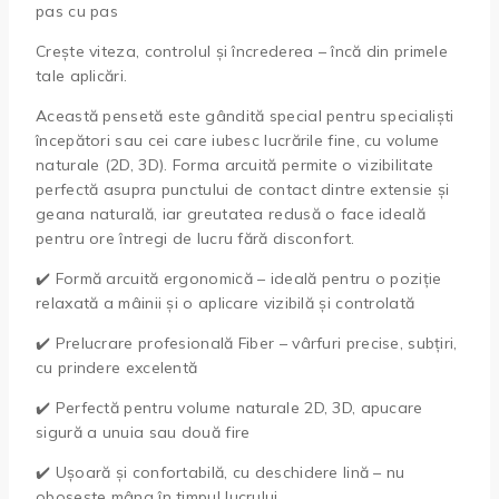
pas cu pas
Crește viteza, controlul și încrederea – încă din primele
tale aplicări.
Această pensetă este gândită special pentru specialiști
începători sau cei care iubesc lucrările fine, cu volume
naturale (2D, 3D). Forma arcuită permite o vizibilitate
perfectă asupra punctului de contact dintre extensie și
geana naturală, iar greutatea redusă o face ideală
pentru ore întregi de lucru fără disconfort.
✔️ Formă arcuită ergonomică – ideală pentru o poziție
relaxată a mâinii și o aplicare vizibilă și controlată
✔️ Prelucrare profesională Fiber – vârfuri precise, subțiri,
cu prindere excelentă
✔️ Perfectă pentru volume naturale 2D, 3D, apucare
sigură a unuia sau două fire
✔️ Ușoară și confortabilă, cu deschidere lină – nu
obosește mâna în timpul lucrului