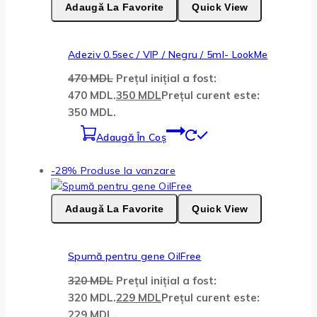
Adaugă La Favorite
Quick View
Adeziv 0.5sec / VIP / Negru / 5ml- LookMe
470
MDL
Prețul inițial a fost:
470 MDL.
350
MDL
Prețul curent este:
350 MDL.
Adaugă În Coș
-28%
Produse la vanzare
Adaugă La Favorite
Quick View
Spumă pentru gene OilFree
320
MDL
Prețul inițial a fost:
320 MDL.
229
MDL
Prețul curent este:
229 MDL.