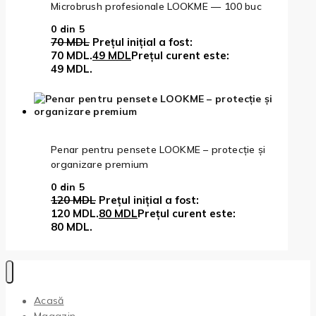
Microbrush profesionale LOOKME — 100 buc
0
din 5
70
MDL
Prețul inițial a fost:
70 MDL.
49
MDL
Prețul curent este:
49 MDL.
Penar pentru pensete LOOKME – protecție și
organizare premium
0
din 5
120
MDL
Prețul inițial a fost:
120 MDL.
80
MDL
Prețul curent este:
80 MDL.
Acasă