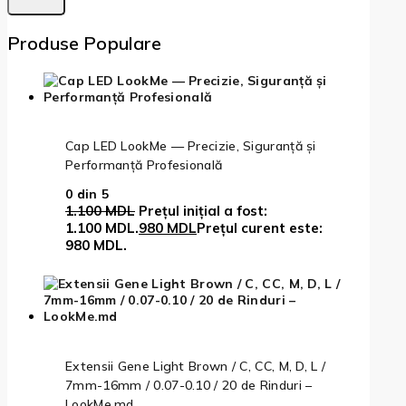
Produse Populare
Cap LED LookMe — Precizie, Siguranță și
Performanță Profesională
0
din 5
1.100
MDL
Prețul inițial a fost:
1.100 MDL.
980
MDL
Prețul curent este:
980 MDL.
Extensii Gene Light Brown / C, CC, M, D, L /
7mm-16mm / 0.07-0.10 / 20 de Rinduri –
LookMe.md