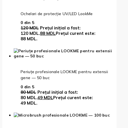
Ochelari de protecție UV/LED LookMe
0
din 5
120
MDL
Prețul inițial a fost:
120 MDL.
88
MDL
Prețul curent este:
88 MDL.
Periuțe profesionale LOOKME pentru extensii
gene — 50 buc
0
din 5
80
MDL
Prețul inițial a fost:
80 MDL.
49
MDL
Prețul curent este:
49 MDL.