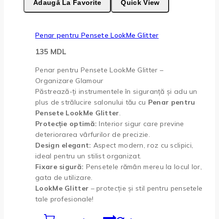
Adaugă La Favorite
Quick View
Penar pentru Pensete LookMe Glitter
135
MDL
Penar pentru Pensete LookMe Glitter –
Organizare Glamour
Păstrează-ți instrumentele în siguranță și adu un
plus de strălucire salonului tău cu
Penar pentru
Pensete LookMe Glitter
.
Protecție optimă:
Interior sigur care previne
deteriorarea vârfurilor de precizie.
Design elegant:
Aspect modern, roz cu sclipici,
ideal pentru un stilist organizat.
Fixare sigură:
Pensetele rămân mereu la locul lor,
gata de utilizare.
LookMe Glitter
– protecție și stil pentru pensetele
tale profesionale!