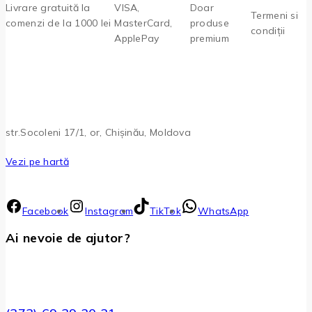
Livrare gratuită la
VISA,
Doar
Termeni si
comenzi de la 1000 lei
MasterCard,
produse
condiții
ApplePay
premium
str.Socoleni 17/1, or, Chișinău, Moldova
Vezi pe hartă
Facebook
Instagram
TikTok
WhatsApp
Ai nevoie de ajutor?