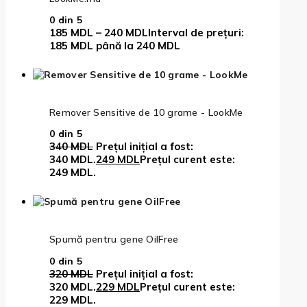
0
din 5
185
MDL
–
240
MDL
Interval de prețuri:
185 MDL până la 240 MDL
Remover Sensitive de 10 grame - LookMe
0
din 5
340
MDL
Prețul inițial a fost:
340 MDL.
249
MDL
Prețul curent este:
249 MDL.
Spumă pentru gene OilFree
0
din 5
320
MDL
Prețul inițial a fost:
320 MDL.
229
MDL
Prețul curent este:
229 MDL.