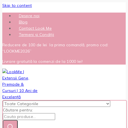
Skip to content
Despre noi
Blog
Contact Look Me
Termeni și Condiții
Reducere de 100 de lei la prima comandă, promo cod:
“LOOKME2026”
Livrare gratuită la comenzi de la 1000 lei!
Căutare pentru: