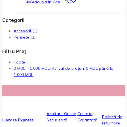
Adaugă În Coș
Categorii
Accesorii
(1)
Pensete
(1)
Filtru Preț
Toate
0
MDL
–
1.000
MDL
Interval de prețuri: 0 MDL până la
1.000 MDL
Achitare Online
Calitate
Politică de
Livrare Express
Securizată
Garantată
returnare