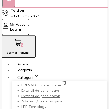
Telefon
+373 69 39 20 21
My Account
Log In
0
Cart
0
.00MDL
Acasă
Magazin
Categorii
PREMADE Extensii Gene
Extensii de gene negre
Extensii de gene brown
Adezivi p/u extensii gene
LED Tehnology