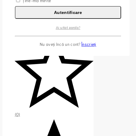
Ține-mă minte
Autentificare
Ai uitat parola?
Nu aveți încă un cont?
Înscrieți
(0)