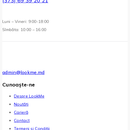
(373) 69 39 20 21
Luni – Vineri: 9:00-18:00
Sîmbăta: 10:00 – 16:00
admin@lookme.md
Cunoaște-ne
Despre LookMe
Noutăți
Carieră
Contact
Termeni și Condiții