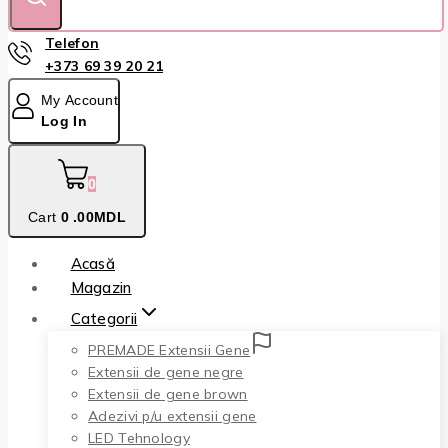
Telefon
+373 69 39 20 21
My Account
Log In
0
Cart
0
.00MDL
Acasă
Magazin
Categorii
PREMADE Extensii Gene
Extensii de gene negre
Extensii de gene brown
Adezivi p/u extensii gene
LED Tehnology