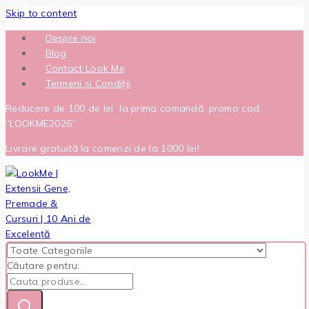
Skip to content
Despre noi
Blog
Contact Look Me
Termeni și Condiții
Reducere de 100 de lei la prima comandă, promo cod:
“LOOKME2026”
Livrare gratuită la comenzi de la 1000 lei!
Căutare pentru: