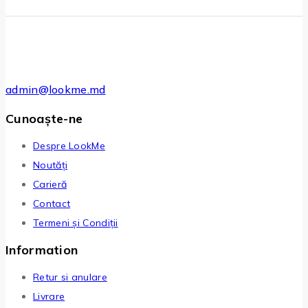
admin@lookme.md
Cunoaște-ne
Despre LookMe
Noutăți
Carieră
Contact
Termeni și Condiții
Information
Retur si anulare
Livrare