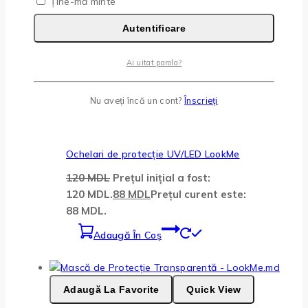
Ține-mă minte
260 MDL.
Autentificare
Citește Mai Mult
Ai uitat parola?
-27%
Produse la vanzare
Nu aveți încă un cont?
Înscrieți
Adaugă La Favorite
Quick View
Ochelari de protecție UV/LED LookMe
120
MDL
Prețul inițial a fost:
120 MDL.
88
MDL
Prețul curent este:
88 MDL.
Adaugă În Coș
Adaugă La Favorite
Quick View