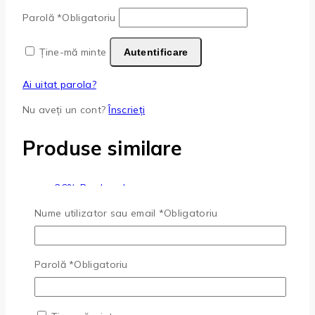
Parolă
*
Obligatoriu
Ține-mă minte
Autentificare
Ai uitat parola?
Nu aveți un cont?
Înscrieți
Produse similare
-26%
Produse la vanzare
Nume utilizator sau email
*
Obligatoriu
Adaugă La Favorite
Quick View
Parolă
*
Obligatoriu
PENSETA LOOKME EXPERT
350
MDL
Prețul inițial a fost:
350 MDL.
260
MDL
Prețul curent este: