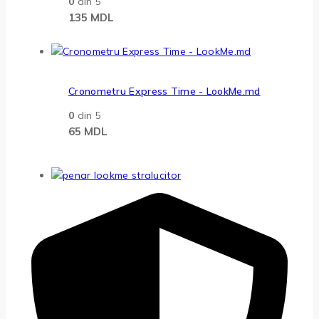
0
din 5
135
MDL
Cronometru Express Time - LookMe.md
0
din 5
65
MDL