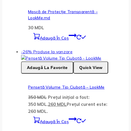
Mască de Protecție Transparentă –
LookMe.md
30
MDL
Adaugă În Coș
-26%
Produse la vanzare
Adaugă La Favorite
Quick View
Pensetă Volume Tip Ciubotă – LookMe
350
MDL
Prețul inițial a fost:
350 MDL.
260
MDL
Prețul curent este:
260 MDL.
Adaugă În Coș