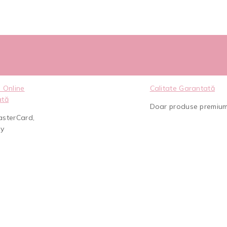
 Online
Calitate Garantată
ată
Doar produse premiu
asterCard,
ay