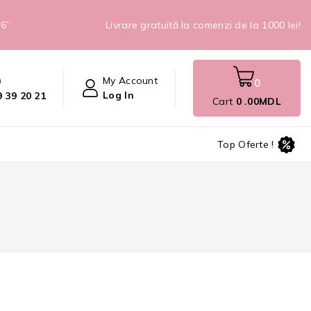
26”
Livrare gratuită la comenzi de la 1000 lei!
n
My Account
0
Log In
 39 20 21
Cart
0
.00MDL
Top Oferte !