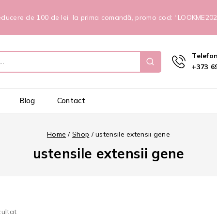
ducere de 100 de lei la prima comandă, promo cod: “LOOKME20
Telefo
+373 69
Blog
Contact
Home
/
Shop
/
ustensile extensii gene
ustensile extensii gene
zultat