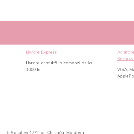
Livrare Express
Achitare
Securiz
Livrare gratuită la comenzi de la
1000 lei
VISA, M
AppleP
str.Socoleni 17/1, or, Chișinău, Moldova