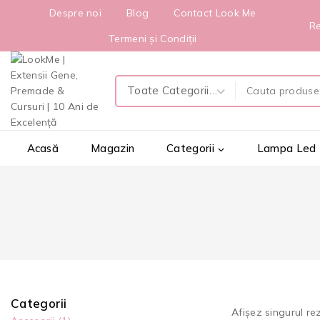
Despre noi
Blog
Contact Look Me
Re
Termeni și Condiții
Acasă
Magazin
Categorii
Lampa Led
Categorii
Afișez singurul re