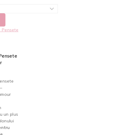
 Pensete
r
Pensete
–
amour
n
u un plus
alonului
entru
Me