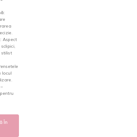
mă:
are
orarea
ecizie.
:
Aspect
clipici,
stilist
ensetele
 locul
lizare.
–
l pentru
 În