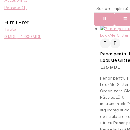
Accesorii
(1)
Pensete
(1)
Filtru Preț
Toate
0
MDL
–
1.000
MDL
Penar pentru
LookMe Glitte
135
MDL
Penar pentru 
LookMe Glitter 
Organizare Gl
Păstrează-ți
instrumentele î
siguranță și ad
de strălucire s
tău cu
Penar p
Pensete Look