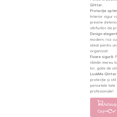
Glitter
.
Protecție opti
Interior sigur c
previne deteri
vârfurilor de pr
Design elegant
modern, roz cu s
ideal pentru un 
organizat.
Fixare sigură:
P
rămân mereu la
lor, gata de uti
LookMe Glitter
protecție și sti
pensetele tale
profesionale!
Adaugă
Coș