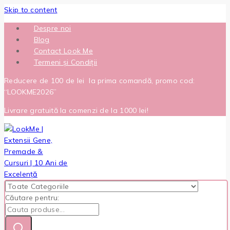
Skip to content
Despre noi
Blog
Contact Look Me
Termeni și Condiții
Reducere de 100 de lei la prima comandă, promo cod:
“LOOKME2026”
Livrare gratuită la comenzi de la 1000 lei!
Căutare pentru: