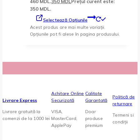
460 MDL.
350
MDL
Prețul curent este:
350 MDL.
Selectează Opțiunile
Acest produs are mai multe variații.
Opțiunile pot fi alese în pagina produsului.
Achitare Online
Calitate
Politică de
Livrare Express
Securizată
Garantată
returnare
Livrare gratuită la
VISA,
Doar
Termeni si
comenzi de la 1000 lei
MasterCard,
produse
condiții
ApplePay
premium