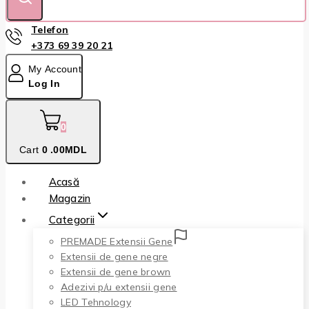
Telefon
+373 69 39 20 21
My Account
Log In
0
Cart
0
.00MDL
Acasă
Magazin
Categorii
PREMADE Extensii Gene
Extensii de gene negre
Extensii de gene brown
Adezivi p/u extensii gene
LED Tehnology