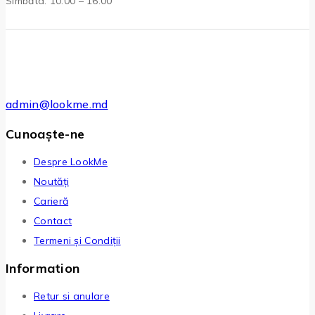
Sîmbăta: 10:00 – 16:00
admin@lookme.md
Cunoaște-ne
Despre LookMe
Noutăți
Carieră
Contact
Termeni și Condiții
Information
Retur si anulare