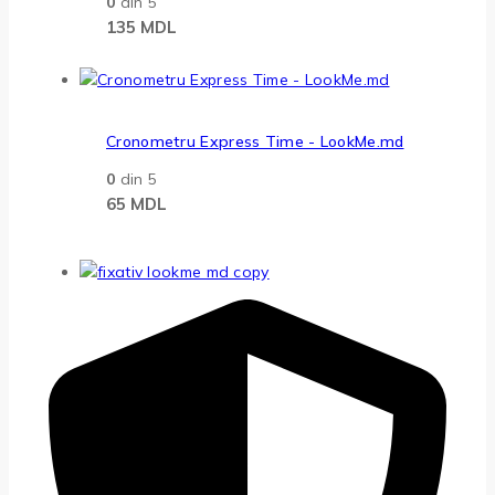
0
din 5
135
MDL
Cronometru Express Time - LookMe.md
0
din 5
65
MDL