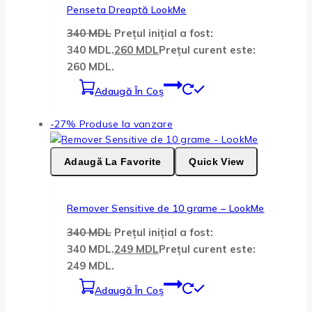
Penseta Dreaptă LookMe
340
MDL
Prețul inițial a fost:
340 MDL.
260
MDL
Prețul curent este:
260 MDL.
Adaugă În Coș
-27%
Produse la vanzare
Adaugă La Favorite
Quick View
Remover Sensitive de 10 grame – LookMe
340
MDL
Prețul inițial a fost:
340 MDL.
249
MDL
Prețul curent este:
249 MDL.
Adaugă În Coș