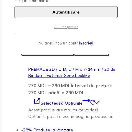
Ține-mă minte
Produse similare
Autentificare
-29%
Produse la vanzare
Ai uitat parola?
Nu aveți încă un cont?
Înscrieți
Adaugă La Favorite
Quick View
PREMADE 2D / L, M, D / Mix 7-14mm / 20 de
Rinduri – Extensii Gene LookMe
270
MDL
–
290
MDL
Interval de prețuri:
270 MDL până la 290 MDL
Selectează Opțiunile
Acest produs are mai multe variații.
Opțiunile pot fi alese în pagina produsului.
-28%
Produse la vanzare