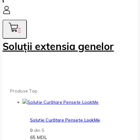
0
Soluții extensia genelor
Produse Top
Soluție Curățare Pensete LookMe
0
din 5
65
MDL