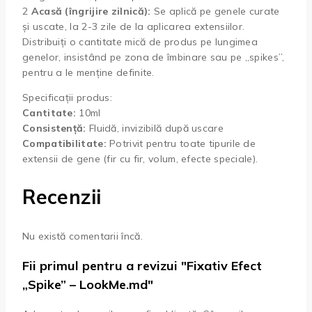
2
Acasă (îngrijire zilnică):
Se aplică pe genele curate
și uscate, la 2-3 zile de la aplicarea extensiilor.
Distribuiți o cantitate mică de produs pe lungimea
genelor, insistând pe zona de îmbinare sau pe „spikes”,
pentru a le menține definite.
Specificații produs:
Cantitate:
10ml
Consistență:
Fluidă, invizibilă după uscare
Compatibilitate:
Potrivit pentru toate tipurile de
extensii de gene (fir cu fir, volum, efecte speciale).
Recenzii
Nu există comentarii încă.
Fii primul pentru a revizui "Fixativ Efect
„Spike” – LookMe.md"