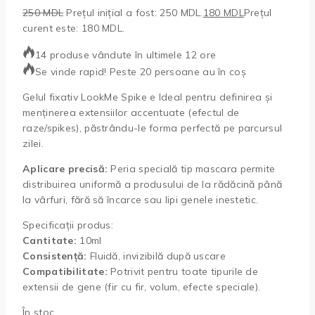
250
MDL
Prețul inițial a fost: 250 MDL.
180
MDL
Prețul
curent este: 180 MDL.
14 produse vândute în ultimele 12 ore
Se vinde rapid! Peste 20 persoane au în coș
Gelul fixativ LookMe Spike e Ideal pentru definirea și
menținerea extensiilor accentuate (efectul de
raze/spikes), păstrându-le forma perfectă pe parcursul
zilei.
Aplicare precisă:
Peria specială tip mascara permite
distribuirea uniformă a produsului de la rădăcină până
la vârfuri, fără să încarce sau lipi genele inestetic.
Specificații produs:
Cantitate:
10ml
Consistență:
Fluidă, invizibilă după uscare
Compatibilitate:
Potrivit pentru toate tipurile de
extensii de gene (fir cu fir, volum, efecte speciale).
În stoc