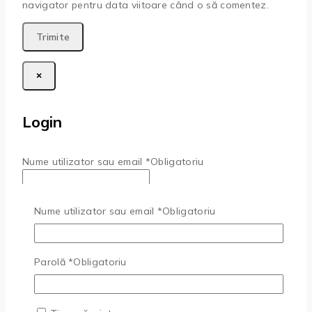
navigator pentru data viitoare când o să comentez.
×
Login
Nume utilizator sau email
*
Obligatoriu
Parolă
*
Obligatoriu
Nume utilizator sau email
*
Obligatoriu
Ține-mă minte
Autentificare
Parolă
*
Obligatoriu
Ai uitat parola?
Nu aveți un cont?
Înscrieți