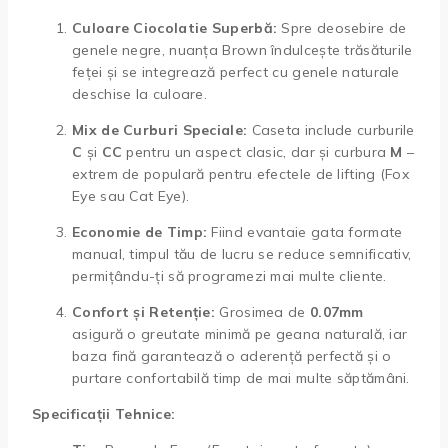
Culoare Ciocolatie Superbă:
Spre deosebire de
genele negre, nuanța Brown îndulcește trăsăturile
feței și se integrează perfect cu genele naturale
deschise la culoare.
Mix de Curburi Speciale:
Caseta include curburile
C
și
CC
pentru un aspect clasic, dar și curbura
M
–
extrem de populară pentru efectele de lifting (Fox
Eye sau Cat Eye).
Economie de Timp:
Fiind evantaie gata formate
manual, timpul tău de lucru se reduce semnificativ,
permițându-ți să programezi mai multe cliente.
Confort și Retenție:
Grosimea de
0.07mm
asigură o greutate minimă pe geana naturală, iar
baza fină garantează o aderență perfectă și o
purtare confortabilă timp de mai multe săptămâni.
Specificații Tehnice: