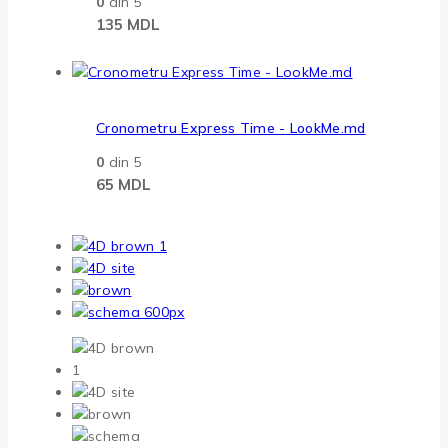
0
din 5
135
MDL
Cronometru Express Time - LookMe.md
0
din 5
65
MDL