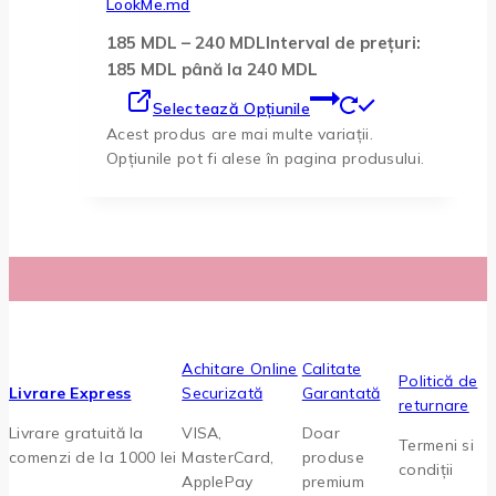
LookMe.md
185
MDL
–
240
MDL
Interval de prețuri:
185 MDL până la 240 MDL
Selectează Opțiunile
Acest produs are mai multe variații.
Opțiunile pot fi alese în pagina produsului.
Achitare Online
Calitate
Politică de
Livrare Express
Securizată
Garantată
returnare
Livrare gratuită la
VISA,
Doar
Termeni si
comenzi de la 1000 lei
MasterCard,
produse
condiții
ApplePay
premium