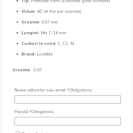
Tip:
Premade Fans (Evantaie gata formate)
Volum:
4D (4 fire per evantai)
Grosime:
0.07 mm
Lungimi:
Mix 7-14 mm
Curburi în cutie:
C, CC, M
Brand:
LookMe
Grosime
0.07
Curbura
C, CC, M
Nume utilizator sau email
*
Obligatoriu
Lungime
Mix 7mm-14mm, 7mm, 8mm, 9mm, 10mm,
(mm)
11mm, 12mm, 13mm
Parolă
*
Obligatoriu
Recenzii