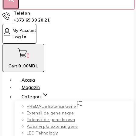
Telefon
+373 69 39 20 21
My Account
Log In
0
Cart
0
.00MDL
Acasă
Magazin
Categorii
PREMADE Extensii Gene
Extensii de gene negre
Extensii de gene brown
Adezivi p/u extensii gene
LED Tehnology