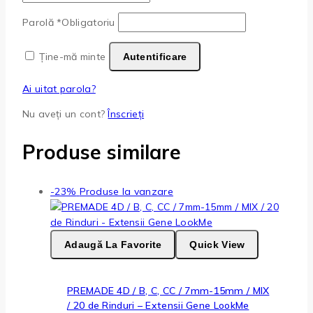
Parolă
*
Obligatoriu
Ține-mă minte
Autentificare
Ai uitat parola?
Nu aveți un cont?
Înscrieți
Produse similare
-23%
Produse la vanzare
Adaugă La Favorite
Quick View
PREMADE 4D / B, C, CC / 7mm-15mm / MIX
/ 20 de Rinduri – Extensii Gene LookMe