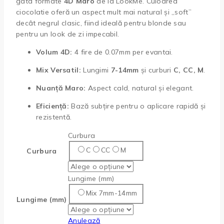
gata formate
4D Maro
de la LookMe. Culoarea
ciocolatie oferă un aspect mult mai natural și „soft”
decât negrul clasic, fiind ideală pentru blonde sau
pentru un look de zi impecabil.
Volum 4D:
4 fire de 0.07mm per evantai.
Mix Versatil:
Lungimi
7-14mm
și curburi
C, CC, M
.
Nuanță Maro:
Aspect cald, natural și elegant.
Eficiență:
Bază subțire pentru o aplicare rapidă și
rezistentă.
Curbura
C
CC
M
Curbura
Lungime (mm)
Mix 7mm-14mm
Lungime (mm)
Anulează