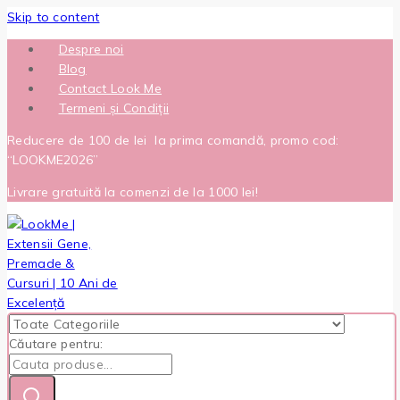
Skip to content
Despre noi
Blog
Contact Look Me
Termeni și Condiții
Reducere de 100 de lei la prima comandă, promo cod:
“LOOKME2026”
Livrare gratuită la comenzi de la 1000 lei!
Căutare pentru: